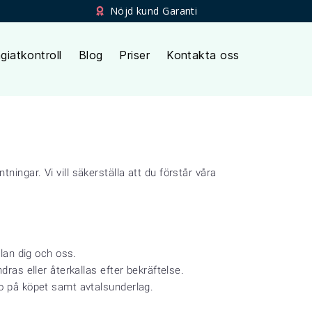
Nöjd kund Garanti
giatkontroll
Blog
Priser
Kontakta oss
ingar. Vi vill säkerställa att du förstår våra
llan dig och oss.
ras eller återkallas efter bekräftelse.
to på köpet samt avtalsunderlag.