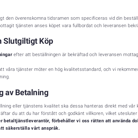
nligt den överenskomna tidsramen som specificeras vid din beställ
ttagit tjänsten anses köpet vara fullbordat och leveransen bekr
 Slutgiltigt Köp
ningar
efter att beställningen är bekräftad och leveransen mottage
 att våra tjänster möter en hög kvalitetsstandard, och vi rekomm
ning.
g av Betalning
ällning eller tjänstens kvalitet ska dessa hanteras direkt med vår 
tar du att du har förstått och godkänt villkoren, vilket utesluter
er betaltjänstleverantör, förbehåller vi oss rätten att använda 
tt säkerställa vårt anspråk.