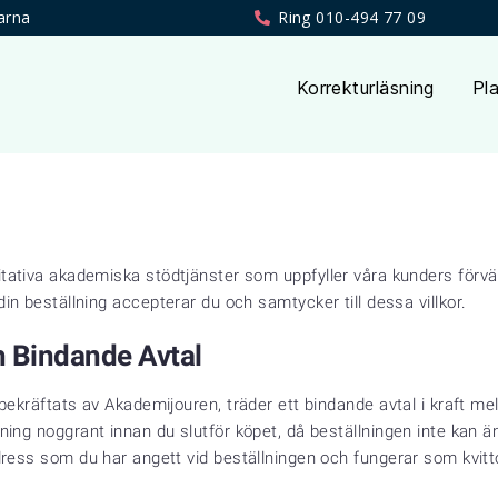
arna
Ring 010-494 77 09
Korrekturläsning
Pla
tativa akademiska stödtjänster som uppfyller våra kunders förväntn
din beställning accepterar du och samtycker till dessa villkor.
h Bindande Avtal
 bekräftats av Akademijouren, träder ett bindande avtal i kraft me
ning noggrant innan du slutför köpet, då beställningen inte kan änd
adress som du har angett vid beställningen och fungerar som kvit