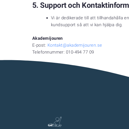
5.
Support och Kontaktinform
Vi är dedikerade till att tillhandahålla
kundsupport så att vi kan hjälpa dig.
Akademijouren
E-post:
Kontakt@akademijouren.se
Telefonnummer: 010-494 77 09