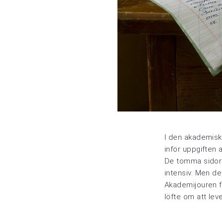
I den akademiska
inför uppgiften 
De tomma sidorn
intensiv. Men d
Akademijouren fi
löfte om att leve