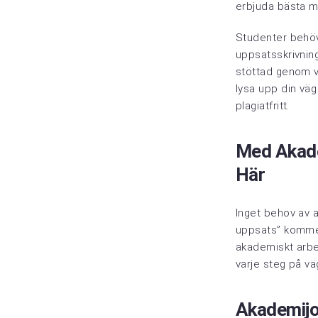
erbjuda bästa m
Studenter behöv
uppsatsskrivnin
stöttad genom var
lysa upp din väg
plagiatfritt.
Med Akade
Här
Inget behov av 
uppsats” kommer
akademiskt arbet
varje steg på vä
Akademijou