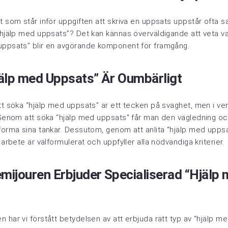
t som står inför uppgiften att skriva en uppsats uppstår ofta 
“hjälp med uppsats”? Det kan kännas överväldigande att veta va
uppsats” blir en avgörande komponent för framgång.
jälp med Uppsats” Är Oumbärligt
tt söka “hjälp med uppsats” är ett tecken på svaghet, men i ver
. Genom att söka “hjälp med uppsats” får man den vägledning oc
forma sina tankar. Dessutom, genom att anlita “hjälp med uppsa
 arbete är välformulerat och uppfyller alla nödvändiga kriterier.
mijouren Erbjuder Specialiserad “Hjälp
 har vi förstått betydelsen av att erbjuda rätt typ av “hjälp me