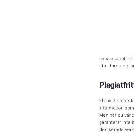
anpassar sitt st
strukturerad pla
Plagiatfri
Ett av de störs
information som f
Men när du vände
garanterar inte 
dedikerade verkt