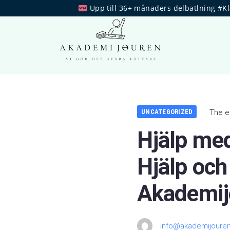
Upp till 36+ månaders delbatlning #K
UNCATEGORIZED
The e
Hjälp me
Hjälp och
Akademij
info@akademijouren