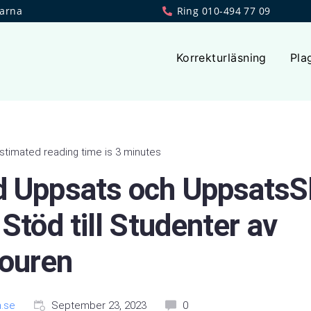
larna
Ring 010-494 77 09
Korrekturläsning
Pla
stimated reading time is 3 minutes
d Uppsats och UppsatsSk
 Stöd till Studenter av
ouren
.se
September 23, 2023
0