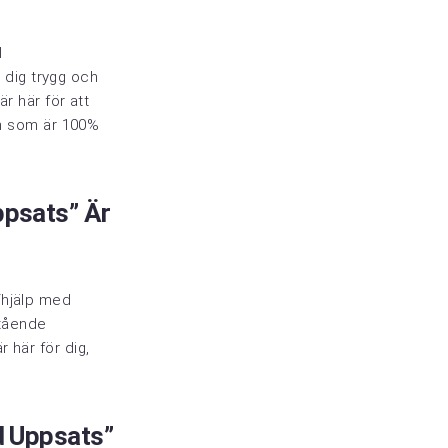
l
dig trygg och
är här för att
och som är 100%
ppsats” Är
“hjälp med
stående
 här för dig,
d Uppsats”