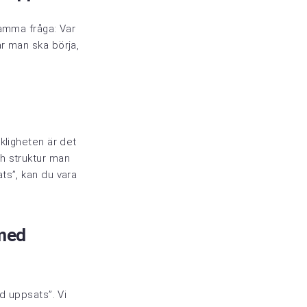
samma fråga: Var
r man ska börja,
kligheten är det
h struktur man
ts”, kan du vara
 med
d uppsats”. Vi