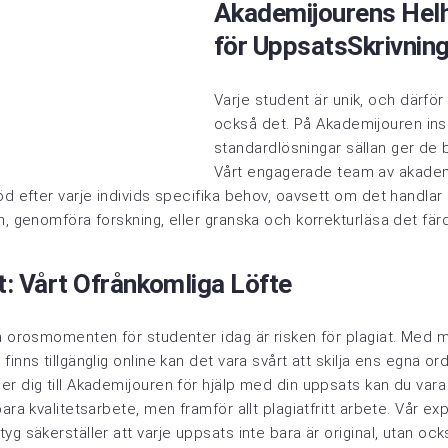
Akademijourens Helh
för UppsatsSkrivnin
Varje student är unik, och därför
också det. På Akademijouren inse
standardlösningar sällan ger de 
Vårt engagerade team av akadem
öd efter varje individs specifika behov, oavsett om det handla
n, genomföra forskning, eller granska och korrekturläsa det färd
tt: Vårt Ofrånkomliga Löfte
ta orosmomenten för studenter idag är risken för plagiat. Med
inns tillgänglig online kan det vara svårt att skilja ens egna or
r dig till Akademijouren för hjälp med din uppsats kan du vara 
bara kvalitetsarbete, men framför allt plagiatfritt arbete. Vår ex
yg säkerställer att varje uppsats inte bara är original, utan ock