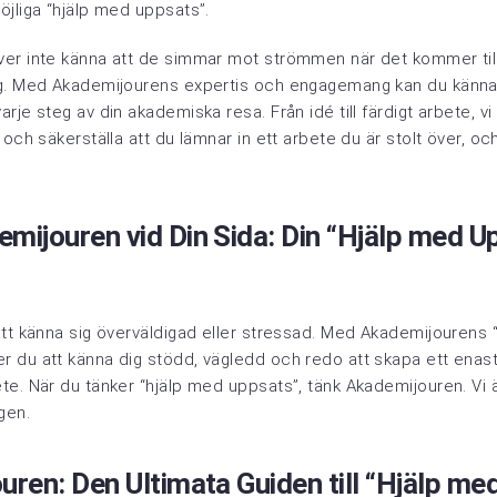
öjliga “hjälp med uppsats”.
er inte känna att de simmar mot strömmen när det kommer til
g. Med Akademijourens expertis och engagemang kan du känna 
je steg av din akademiska resa. Från idé till färdigt arbete, vi 
 och säkerställa att du lämnar in ett arbete du är stolt över, 
mijouren vid Din Sida: Din “Hjälp med U
att känna sig överväldigad eller stressad. Med Akademijourens 
 du att känna dig stödd, vägledd och redo att skapa ett ena
e. När du tänker “hjälp med uppsats”, tänk Akademijouren. Vi är
gen.
ren: Den Ultimata Guiden till “Hjälp me