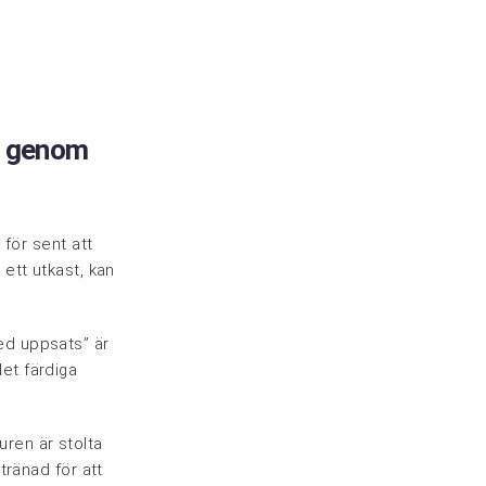
” genom
r för sent att
ett utkast, kan
ed uppsats” är
det färdiga
ren är stolta
tränad för att