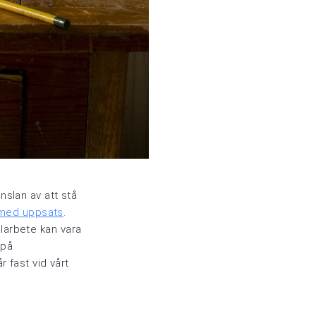
nslan av att stå
 med uppsats
.
larbete kan vara
 på
r fast vid vårt