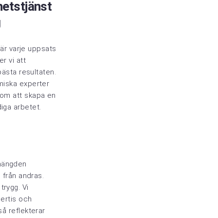
etstjänst
g
 är varje uppsats
r vi att
bästa resultaten.
iska experter
r om att skapa en
iga arbetet.
 mängden
d från andras.
trygg. Vi
pertis och
så reflekterar