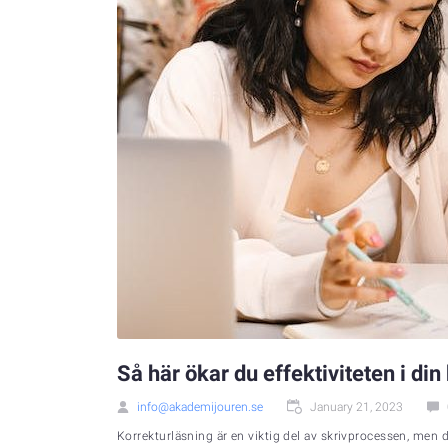
Så här ökar du effektiviteten i di
info@akademijouren.se
January 21, 2023
Korrekturläsning är en viktig del av skrivprocessen, men det