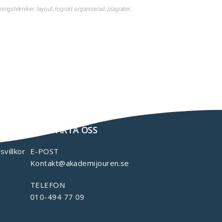
sningstekniker
,
layout
,
logiskt organiserad
,
plagiater
,
KONTAKTA OSS
svillkor
E-POST
Kontakt@akademijouren.se
TELEFON
010-494 77 09