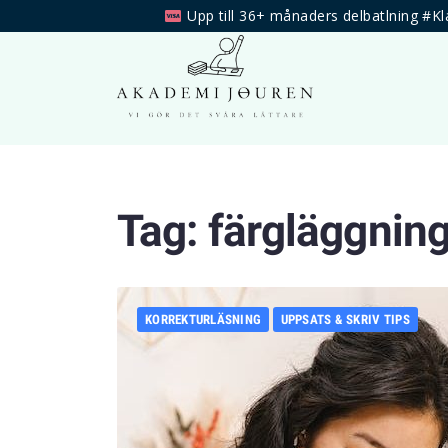
Upp till 36+ månaders delbatlning #Kl
Tag:
färgläggnin
KORREKTURLÄSNING
UPPSATS & SKRIV TIPS