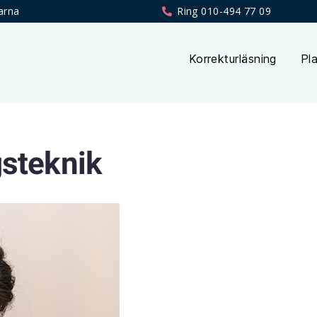
arna
Ring 010-494 77 09
Korrekturläsning
Pla
gsteknik