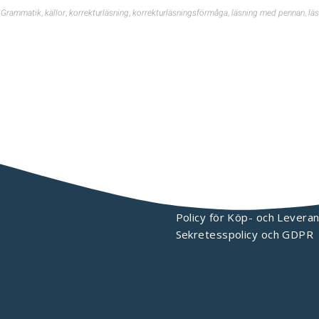
,
Grammatik
,
källor
,
korrekturläsning
,
korrekturläsningsförmåga
,
läsning med pennan
,
lä
KONTAKTA OSS
Policy för Köp- och Leveran
Sekretesspolicy och GDPR