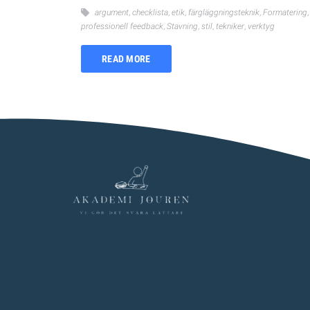
argument
,
checklista
,
etik
,
färgläggningsteknik
,
Formatering
professionell feedback
,
Stavning
,
stil
,
tekniker
,
verktyg
READ MORE