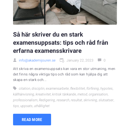
Så här skriver du en stark
examensuppsats: tips och råd från
erfarna examensskrivare
info@akademijouren.se
January 22, 2023
0
Att skriva en examensuppsats kan vara en stor utmaning, men
det finns några viktiga tips och råd som kan hjälpa dig att
skapa en stark och...
citation
,
disciplin
,
examensarbete
,
flexibilitet
,
förfining
,
hypotes
,
källhänvisning
,
kreativitet
,
kritisk tänkande
,
metod
,
organisation
,
professionalism
,
Redigering
,
research
,
resultat
,
skrivning
,
slutsatser
,
tips
,
uppsats
,
uthållighet
READ MORE