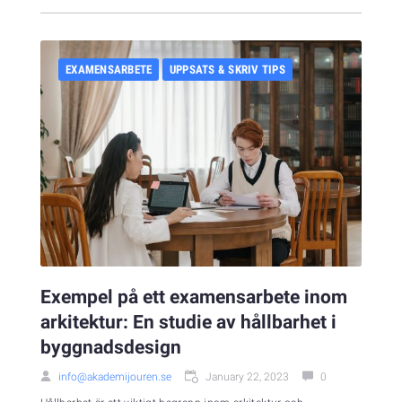
EXAMENSARBETE
UPPSATS & SKRIV TIPS
Exempel på ett examensarbete inom
arkitektur: En studie av hållbarhet i
byggnadsdesign
info@akademijouren.se
January 22, 2023
0