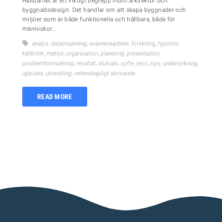
Hållbarhet är ett viktigt begrepp inom arkitektur och
byggnadsdesign. Det handlar om att skapa byggnader och
miljöer som är både funktionella och hållbara, både för
människor...
analys
,
datainsamling
,
examensarbete
,
forskning
,
hypotes
,
källkritik
,
metod
,
organisation
,
planering
,
presentation
,
problemformulering
,
resultat
,
slutsats
,
syfte
,
teori
,
tips
,
undersökning
,
uppsats
,
utveckling
,
vetenskapligt skrivande
READ MORE