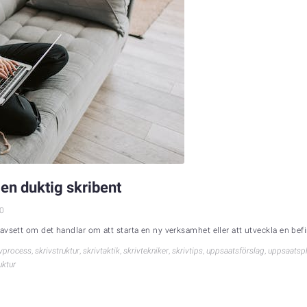
 en duktig skribent
0
vsett om det handlar om att starta en ny verksamhet eller att utveckla en befint
ivprocess
,
skrivstruktur
,
skrivtaktik
,
skrivtekniker
,
skrivtips
,
uppsaatsförslag
,
uppsaatspl
uktur