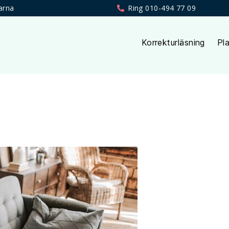
arna
Ring 010-494 77 09
Korrekturläsning
Pla