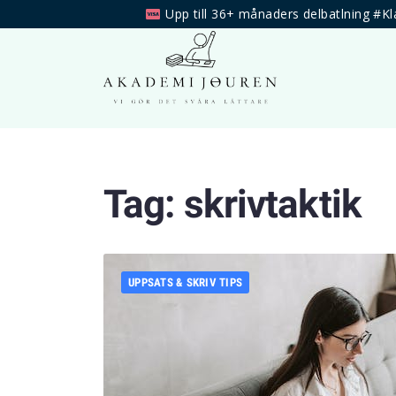
Upp till 36+ månaders delbatlning #Kl
Tag:
skrivtaktik
UPPSATS & SKRIV TIPS