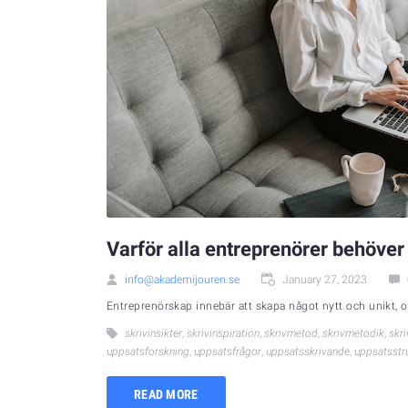
Varför alla entreprenörer behöver
info@akademijouren.se
January 27, 2023
Entreprenörskap innebär att skapa något nytt och unikt, oa
skrivinsikter
,
skrivinspiration
,
skrivmetod
,
skrivmetodik
,
skr
uppsatsforskning
,
uppsatsfrågor
,
uppsatsskrivande
,
uppsatsstr
READ MORE