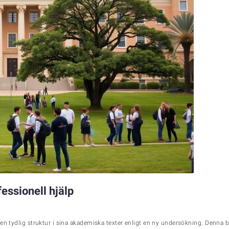
essionell hjälp
en tydlig struktur i sina akademiska texter enligt en ny undersökning. Denna b