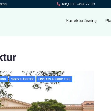
arna
Ring 010-494 77 09
Korrekturläsning
Pla
ktur
NING
SKRIVTJÄNSTER
UPPSATS & SKRIV TIPS