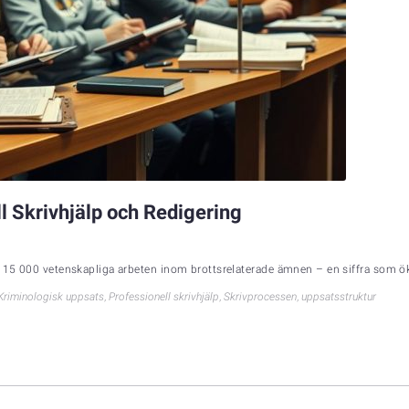
l Skrivhjälp och Redigering
ver 15 000 vetenskapliga arbeten inom brottsrelaterade ämnen – en siffra som
Kriminologisk uppsats
,
Professionell skrivhjälp
,
Skrivprocessen
,
uppsatsstruktur