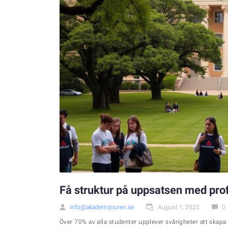
Få struktur på uppsatsen med prof
info@akademijouren.se
August 1, 2025
0
Över 70% av alla studenter upplever svårigheter att skapa 