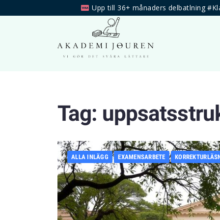
Upp till 36+ månaders delbatlning #Kl
Tag:
uppsatsstru
ALLA INLÄGG
EXAMENSARBETE
KORREKTURLÄS