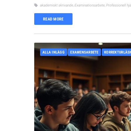
akademiskt skrivande
,
Examinationsarbete
,
Professionell hj
READ MORE
ALLA INLÄGG
EXAMENSARBETE
KORREKTURLÄS