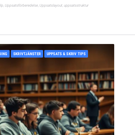
älp
,
Uppsatsförberedelse
,
Uppsatslayout
,
uppsatsstruktur
NING
SKRIVTJÄNSTER
UPPSATS & SKRIV TIPS