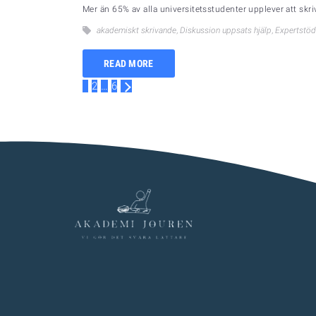
Mer än 65% av alla universitetsstudenter upplever att sk
akademiskt skrivande
,
Diskussion uppsats hjälp
,
Expertstöd
READ MORE
1
2
…
6