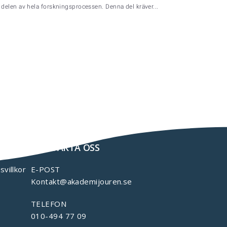
delen av hela forskningsprocessen. Denna del kräver...
KONTAKTA OSS
svillkor
E-POST
Kontakt@akademijouren.se
TELEFON
010-494 77 09