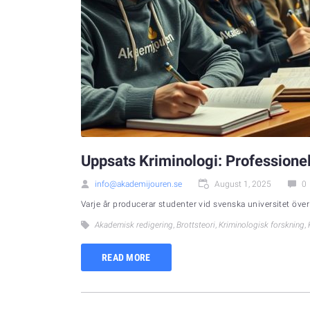
Uppsats Kriminologi: Professionel
info@akademijouren.se
August 1, 2025
0
Varje år producerar studenter vid svenska universitet ö
Akademisk redigering
,
Brottsteori
,
Kriminologisk forskning
,
READ MORE