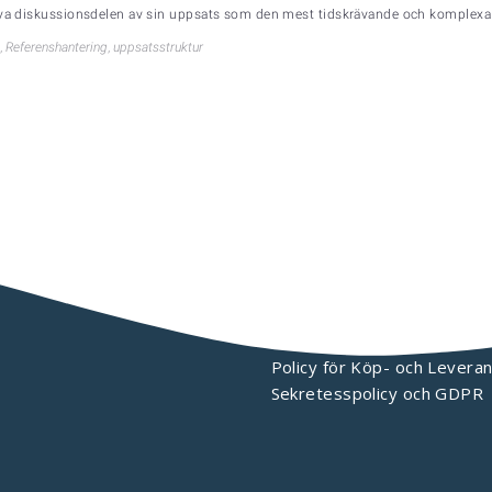
riva diskussionsdelen av sin uppsats som den mest tidskrävande och komplexa 
,
Referenshantering
,
uppsatsstruktur
KONTAKTA OSS
Policy för Köp- och Leveran
Sekretesspolicy och GDPR