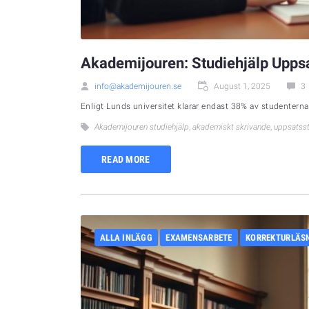
Akademijouren: Studiehjälp Upps
info@akademijouren.se
August 1, 2025
3
Enligt Lunds universitet klarar endast 38% av studenterna
Akademijouren studiehjälp
,
akademiskt skrivande
,
uppsatsst
READ MORE
ALLA INLÄGG
EXAMENSARBETE
KORREKTURLÄS