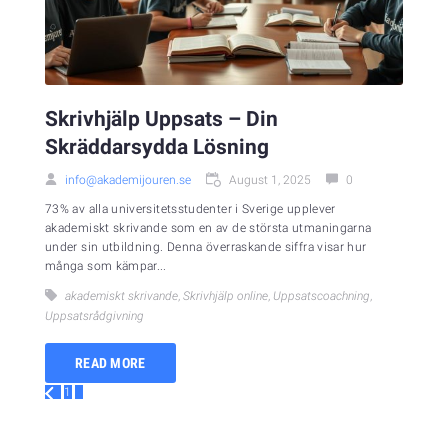
Skrivhjälp Uppsats – Din
Skräddarsydda Lösning
info@akademijouren.se
August 1, 2025
0
73% av alla universitetsstudenter i Sverige upplever
akademiskt skrivande som en av de största utmaningarna
under sin utbildning. Denna överraskande siffra visar hur
många som kämpar...
akademiskt skrivande
,
Skrivhjälp online
,
Uppsatscoachning
,
Uppsatsrådgivning
READ MORE
1
2