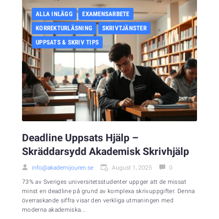
ALLA INLÄGG
EXAMENSARBETE
KORREKTURLÄSNING
SKRIVTJÄNSTER
UPPSATS & SKRIV TIPS
Deadline Uppsats Hjälp –
Skräddarsydd Akademisk Skrivhjälp
info@akademijouren.se
August 1, 2025
0
73% av Sveriges universitetsstudenter uppger att de missat
minst en deadline på grund av komplexa skrivuppgifter. Denna
överraskande siffra visar den verkliga utmaningen med
moderna akademiska...