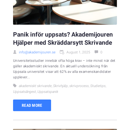
Panik inför uppsats? Akademijouren
Hjälper med Skräddarsytt Skrivande
info@akademijouren.se
August 1, 2025
0
Universitetsstudier innebär ofta höga krav – inte minst när det
gäller akademiskt skrivande. En aktuell undersökning från
Uppsala universitet visar att 62% av alla examenskandidater
upplever...
akademiskt skrivande
,
Skrivhjälp
,
skrivprocess
,
Studietips
,
Uppsatsångest
,
Uppsatspanik
READ MORE