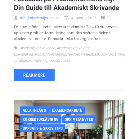
Din Guide till Akademiskt Skrivande
info@akademijouren.se
August 1, 2025
0
En studie från Lunds universitet visar att 7 av 10 studenter
upplever problemformulering som den svåraste delen i
akademiskt arbete. Denna kritiska fas avgör ofta hela...
akademiskt skrivande
,
Akademiskt skrivtips
,
Exempel på problemformulering
,
feedback
,
Feedback och förbättring
,
problemformulering
,
skrivprocess
READ MORE
ALLA INLÄGG
EXAMENSARBETE
KORREKTURLÄSNING
SKRIVTJÄNSTER
UPPSATS & SKRIV TIPS