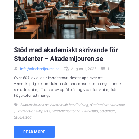
Stöd med akademiskt skrivande för
Studenter – Akademijouren.se
info@akademijouren.se
August 1, 2025
1
Över 60% av alla universitetsstudenter upplever att
vetenskaplig textproduktion är den största utmaningen under
sin utbildning. Trots år av språkträning visar forskning från
högskolor att många...
Akademijouren.se
,
Akademisk handledning
,
akademiskt skrivande
,
Examinationsuppsats
,
Referenshantering
,
Skrivhjälp
,
Studenter
,
Studiestöd
READ MORE