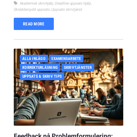
Akademisk skrivhjälp
,
Deadline uppsats hjälp
,
Skräddarsydd uppsats
,
Uppsats skrivtjänst
READ MORE
ALLA INLÄGG
EXAMENSARBETE
KORREKTURLÄSNING
SKRIVTJÄNSTER
UPPSATS & SKRIV TIPS
Feedback på Problemformulering: