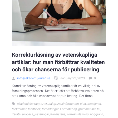
Korrekturläsning av vetenskapliga
artiklar: hur man förbättrar kvaliteten
och ökar chanserna för publicering
info@akademijouren.se
January 22, 2023
0
Korrekturläsning av vetenskapliga artiklar är en viktig del av
forskningsprocessen. Det är ett sätt att förbättra kvaliteten på
artiklarna och öka chanserna för publicering. Det finns...
akademiska rapporter
,
bakgrundsinformation
,
citat
,
detaljerad
,
facktermer
,
feedback
,
förändringar
,
Formatering
,
grammatiska fel
,
iterativ process
,
justeringar
,
Konsistens
,
korrekturläsning
,
noggrann
,