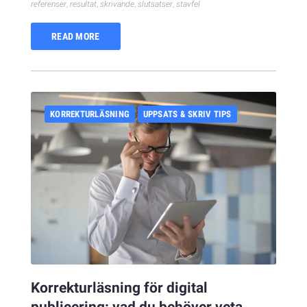
referenser
,
resultat
,
skrivande
,
slutsatser
,
stavfel
READ MORE
KORREKTURLÄSNING
UPPSATS & SKRIV TIPS
Korrekturläsning för digital