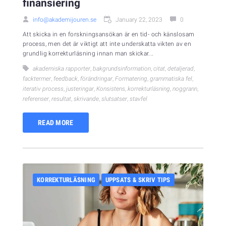
finansiering
info@akademijouren.se
January 22, 2023
0
Att skicka in en forskningsansökan är en tid- och känslosam
process, men det är viktigt att inte underskatta vikten av en
grundlig korrekturläsning innan man skickar...
akademiska rapporter
,
bakgrundsinformation
,
citat
,
detaljerad
,
facktermer
,
feedback
,
förändringar
,
Formatering
,
grammatiska fel
,
iterativ process
,
justeringar
,
Konsistens
,
korrekturläsning
,
noggrann
,
referenser
,
resultat
,
skrivande
,
slutsatser
,
stavfel
READ MORE
KORREKTURLÄSNING
UPPSATS & SKRIV TIPS