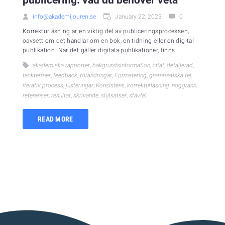
publicering: vad du behöver veta
info@akademijouren.se
January 22, 2023
0
Korrekturläsning är en viktig del av publiceringsprocessen,
oavsett om det handlar om en bok, en tidning eller en digital
publikation. När det gäller digitala publikationer, finns...
akademiska rapporter
,
bakgrundsinformation
,
citat
,
detaljerad
,
facktermer
,
feedback
,
förändringar
,
Formatering
,
grammatiska fel
,
iterativ process
,
justeringar
,
Konsistens
,
korrekturläsning
,
noggrann
,
referenser
,
resultat
,
skrivande
,
slutsatser
,
stavfel
READ MORE