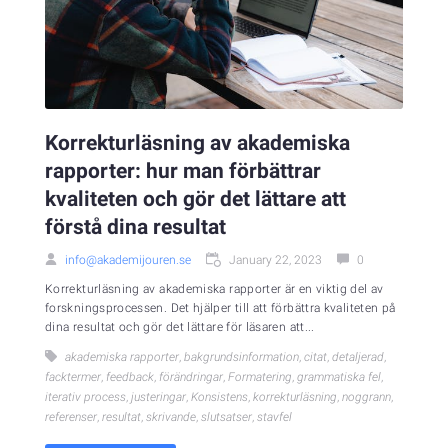
Korrekturläsning av akademiska
rapporter: hur man förbättrar
kvaliteten och gör det lättare att
förstå dina resultat
info@akademijouren.se
January 22, 2023
0
Korrekturläsning av akademiska rapporter är en viktig del av
forskningsprocessen. Det hjälper till att förbättra kvaliteten på
dina resultat och gör det lättare för läsaren att...
akademiska rapporter
,
bakgrundsinformation
,
citat
,
detaljerad
,
facktermer
,
feedback
,
förändringar
,
Formatering
,
grammatiska fel
,
iterativ process
,
justeringar
,
Konsistens
,
korrekturläsning
,
noggrann
,
referenser
,
resultat
,
skrivande
,
slutsatser
,
stavfel