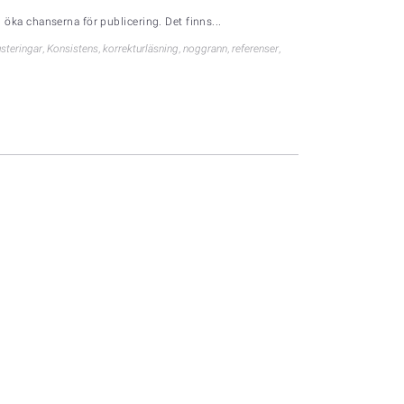
h öka chanserna för publicering. Det finns...
usteringar
,
Konsistens
,
korrekturläsning
,
noggrann
,
referenser
,