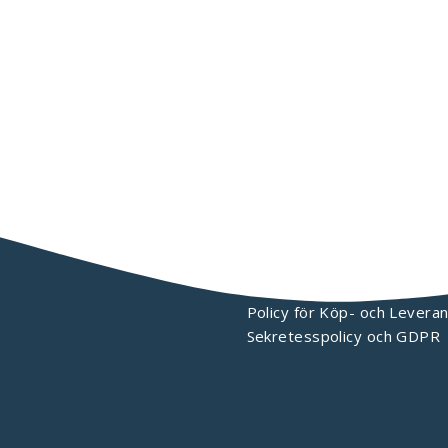
KONTAKTA OSS
Policy för Köp- och Leveran
Sekretesspolicy och GDPR