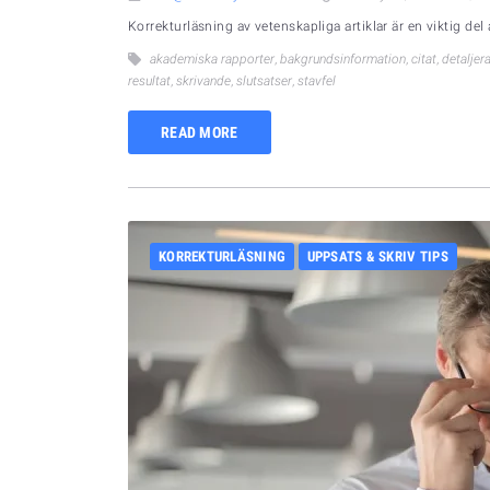
Korrekturläsning av vetenskapliga artiklar är en viktig del 
akademiska rapporter
,
bakgrundsinformation
,
citat
,
detaljer
resultat
,
skrivande
,
slutsatser
,
stavfel
READ MORE
KORREKTURLÄSNING
UPPSATS & SKRIV TIPS