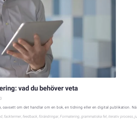
cering: vad du behöver veta
0
 oavsett om det handlar om en bok, en tidning eller en digital publikation. När d
ad
,
facktermer
,
feedback
,
förändringar
,
Formatering
,
grammatiska fel
,
iterativ process
,
j