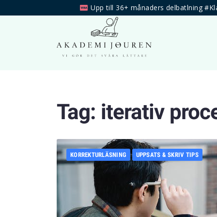
Upp till 36+ månaders delbatlning #Kl
Tag:
iterativ proc
KORREKTURLÄSNING
UPPSATS & SKRIV TIPS