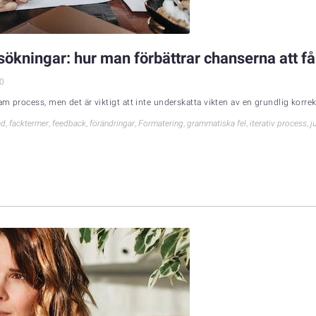
ökningar: hur man förbättrar chanserna att få
0
m process, men det är viktigt att inte underskatta vikten av en grundlig korre
ad
,
facktermer
,
feedback
,
förändringar
,
Formatering
,
grammatiska fel
,
iterativ process
,
j