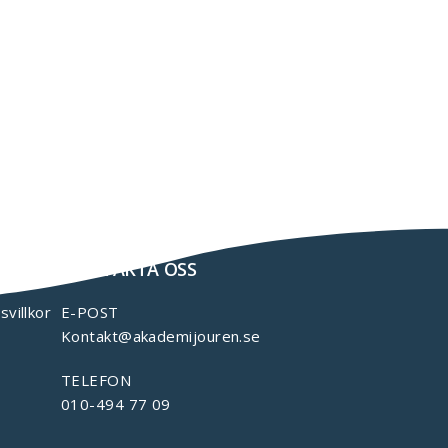
KONTAKTA OSS
svillkor
E-POST
Kontakt@akademijouren.se
TELEFON
010-494 77 09