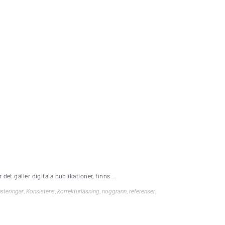
et gäller digitala publikationer, finns...
usteringar
,
Konsistens
,
korrekturläsning
,
noggrann
,
referenser
,