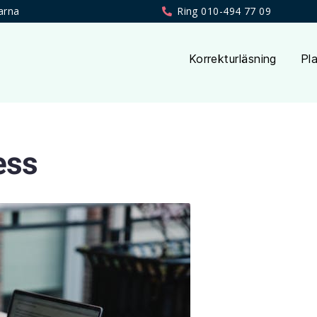
arna
Ring 010-494 77 09
Korrekturläsning
Pla
ess