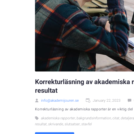
Korrekturläsning av akademiska rap
resultat
info@akademijouren.se
January 22, 2023
Korrekturläsning av akademiska rapporter är en viktig del av
akademiska rapporter
,
bakgrundsinformation
,
citat
,
detaljer
resultat
,
skrivande
,
slutsatser
,
stavfel