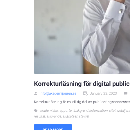
Korrekturläsning för digital publi
info@akademijouren.se
January 22, 2023
Korrekturläsning är en viktig del av publiceringsprocessen,
akademiska rapporter
,
bakgrundsinformation
,
citat
,
detaljer
resultat
,
skrivande
,
slutsatser
,
stavfel
READ MORE