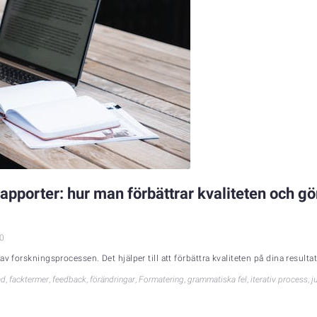
porter: hur man förbättrar kvaliteten och gör 
0
 forskningsprocessen. Det hjälper till att förbättra kvaliteten på dina resultat o
ad
,
facktermer
,
feedback
,
förändringar
,
Formatering
,
grammatiska fel
,
iterativ process
,
j