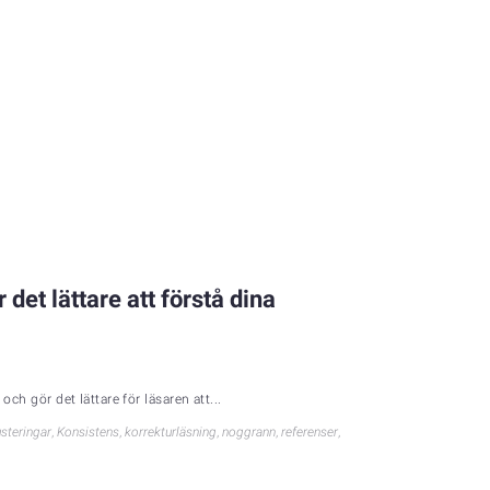
det lättare att förstå dina
ch gör det lättare för läsaren att...
usteringar
,
Konsistens
,
korrekturläsning
,
noggrann
,
referenser
,