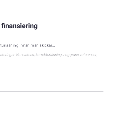
 finansiering
kturläsning innan man skickar...
usteringar
,
Konsistens
,
korrekturläsning
,
noggrann
,
referenser
,