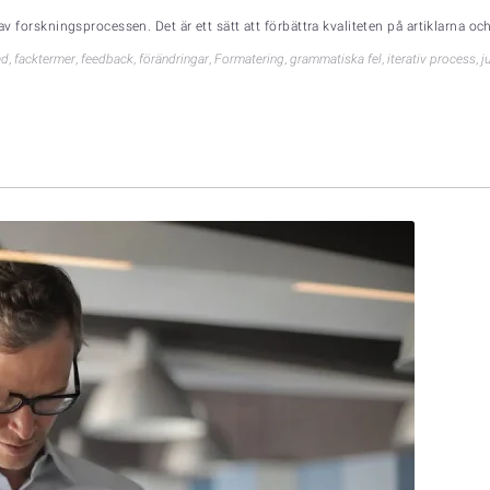
av forskningsprocessen. Det är ett sätt att förbättra kvaliteten på artiklarna oc
ad
,
facktermer
,
feedback
,
förändringar
,
Formatering
,
grammatiska fel
,
iterativ process
,
j