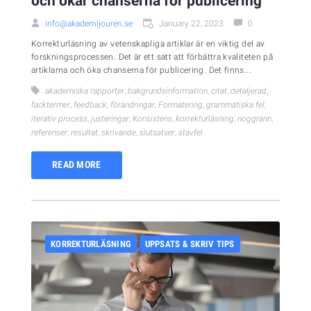
och ökar chanserna för publicering
info@akademijouren.se
January 22, 2023
0
Korrekturläsning av vetenskapliga artiklar är en viktig del av
forskningsprocessen. Det är ett sätt att förbättra kvaliteten på
artiklarna och öka chanserna för publicering. Det finns...
akademiska rapporter
,
bakgrundsinformation
,
citat
,
detaljerad
,
facktermer
,
feedback
,
förändringar
,
Formatering
,
grammatiska fel
,
iterativ process
,
justeringar
,
Konsistens
,
korrekturläsning
,
noggrann
,
referenser
,
resultat
,
skrivande
,
slutsatser
,
stavfel
READ MORE
KORREKTURLÄSNING
UPPSATS & SKRIV TIPS