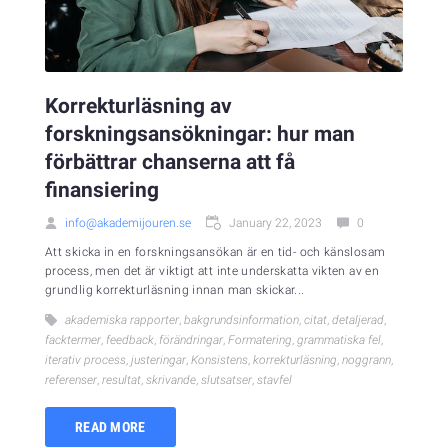
Korrekturläsning av
forskningsansökningar: hur man
förbättrar chanserna att få
finansiering
info@akademijouren.se
January 22, 2023
0
Att skicka in en forskningsansökan är en tid- och känslosam
process, men det är viktigt att inte underskatta vikten av en
grundlig korrekturläsning innan man skickar...
akademiska rapporter
,
bakgrundsinformation
,
citat
,
detaljerad
,
facktermer
,
feedback
,
förändringar
,
Formatering
,
grammatiska fel
,
iterativ process
,
justeringar
,
Konsistens
,
korrekturläsning
,
noggrann
,
referenser
,
resultat
,
skrivande
,
slutsatser
,
stavfel
READ MORE