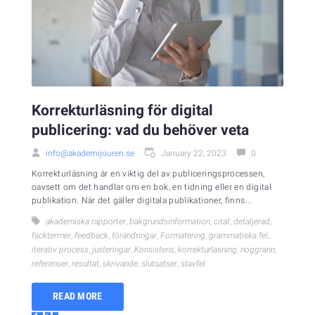
Korrekturläsning för digital
publicering: vad du behöver veta
info@akademijouren.se
January 22, 2023
0
Korrekturläsning är en viktig del av publiceringsprocessen,
oavsett om det handlar om en bok, en tidning eller en digital
publikation. När det gäller digitala publikationer, finns...
akademiska rapporter
,
bakgrundsinformation
,
citat
,
detaljerad
,
facktermer
,
feedback
,
förändringar
,
Formatering
,
grammatiska fel
,
iterativ process
,
justeringar
,
Konsistens
,
korrekturläsning
,
noggrann
,
referenser
,
resultat
,
skrivande
,
slutsatser
,
stavfel
READ MORE