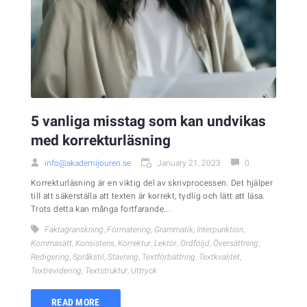
5 vanliga misstag som kan undvikas
med korrekturläsning
info@akademijouren.se
January 21, 2023
0
Korrekturläsning är en viktig del av skrivprocessen. Det hjälper
till att säkerställa att texten är korrekt, tydlig och lätt att läsa.
Trots detta kan många fortfarande...
Faktagranskning
,
Formatering
,
Grammatik
,
Interpunktion
,
Kommasätt
,
Konsistens
,
Korrektur
,
Lektör
,
Ordföljd
,
Översättning
,
Redigering
,
Språkstil
,
Stavning
,
Textförbättring
,
Textkvalitet
,
Textrevidering
,
Textstruktur
,
Uttryck
READ MORE