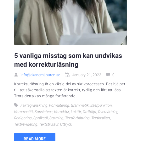
5 vanliga misstag som kan undvikas
med korrekturläsning
info@akademijouren.se
January 21, 2023
0
Korrekturläsning är en viktig del av skrivprocessen. Det hjälper
till att säkerställa att texten är korrekt, tydlig och lätt att läsa.
Trots detta kan många fortfarande...
Faktagranskning
,
Formatering
,
Grammatik
,
Interpunktion
,
Kommasätt
,
Konsistens
,
Korrektur
,
Lektör
,
Ordföljd
,
Översättning
,
Redigering
,
Språkstil
,
Stavning
,
Textförbättring
,
Textkvalitet
,
Textrevidering
,
Textstruktur
,
Uttryck
READ MORE