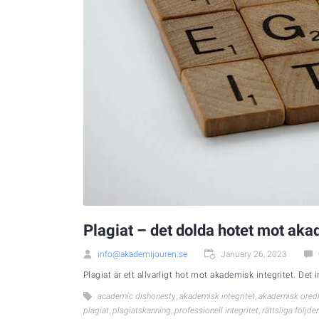
Plagiat – det dolda hotet mot aka
info@akademijouren.se
January 26, 2023
Plagiat är ett allvarligt hot mot akademisk integritet. Det 
academic dishonesty
,
akademisk integritet
,
akademisk oredl
plagiat
,
plagiatskanning
,
professionell integritet
,
rättsliga följder