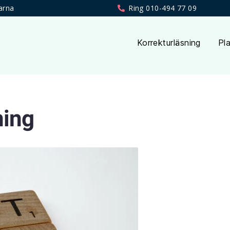
arna
Ring 010-494 77 09
Korrekturläsning
Pla
ning