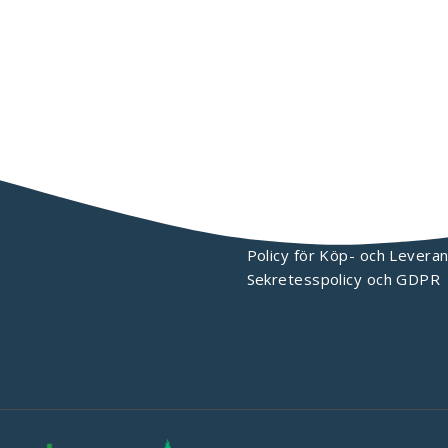
KONTAKTA OSS
Policy för Köp- och Leveran
Sekretesspolicy och GDPR