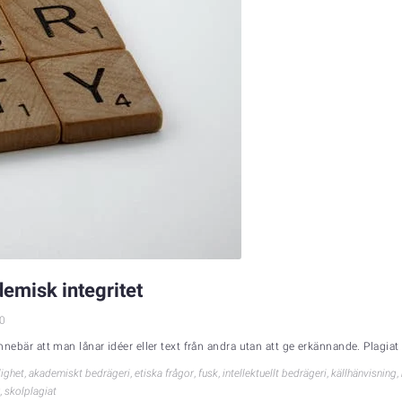
demisk integritet
0
innebär att man lånar idéer eller text från andra utan att ge erkännande. Plagiat 
ighet
,
akademiskt bedrägeri
,
etiska frågor
,
fusk
,
intellektuellt bedrägeri
,
källhänvisning
,
,
skolplagiat