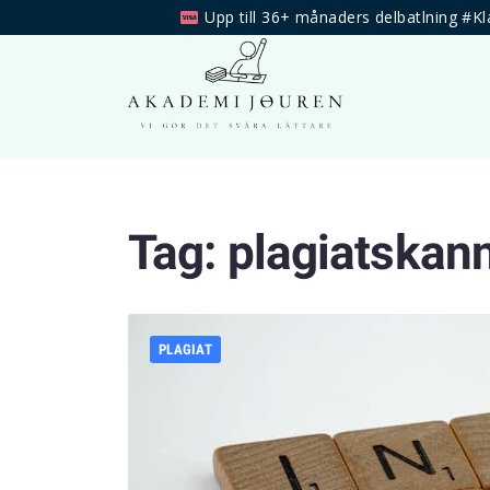
Upp till 36+ månaders delbatlning #Kl
Tag:
plagiatskan
PLAGIAT