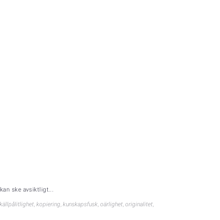
kan ske avsiktligt...
källpålitlighet
,
kopiering
,
kunskapsfusk
,
oärlighet
,
originalitet
,