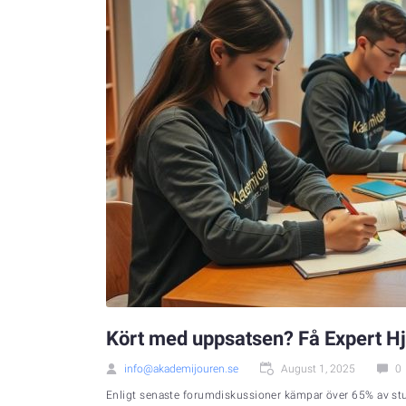
Kört med uppsatsen? Få Expert H
info@akademijouren.se
August 1, 2025
0
Enligt senaste forumdiskussioner kämpar över 65% av stud