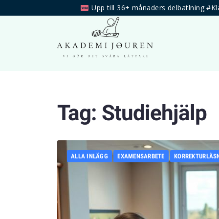
Upp till 36+ månaders delbatlning #Kl
Tag:
Studiehjälp
ALLA INLÄGG
EXAMENSARBETE
KORREKTURLÄS