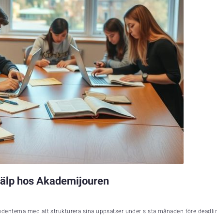
jälp hos Akademijouren
enterna med att strukturera sina uppsatser under sista månaden före deadline.