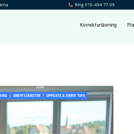
arna
Ring 010-494 77 09
Korrekturläsning
Pla
NING
SKRIVTJÄNSTER
UPPSATS & SKRIV TIPS