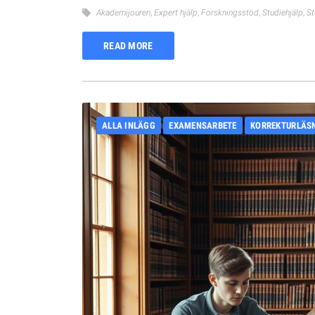
Akademijouren
,
Expert hjälp
,
Forskningsstöd
,
Studiehjälp
,
St
READ MORE
ALLA INLÄGG
EXAMENSARBETE
KORREKTURLÄS