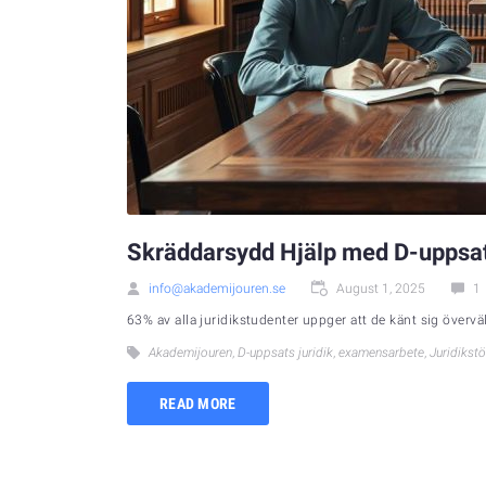
Skräddarsydd Hjälp med D-uppsat
info@akademijouren.se
August 1, 2025
1
63% av alla juridikstudenter uppger att de känt sig överv
Akademijouren
,
D-uppsats juridik
,
examensarbete
,
Juridikst
READ MORE