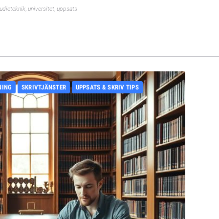
udieteknik
,
universitet
,
uppsats
NING
SKRIVTJÄNSTER
UPPSATS & SKRIV TIPS