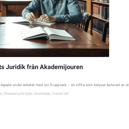
s Juridik från Akademijouren
äldigade under arbetet med sin D-uppsats – en siffra som belyser behovet av st
öd
,
Skräddarsydd hjälp
,
Studiehjälp
,
Svensk rätt