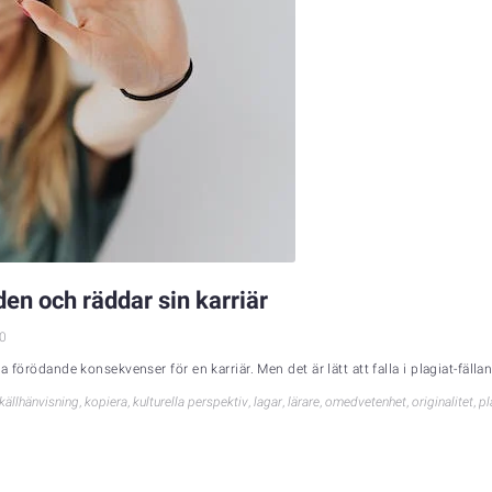
den och räddar sin karriär
0
 förödande konsekvenser för en karriär. Men det är lätt att falla i plagiat-fällan, 
källhänvisning
,
kopiera
,
kulturella perspektiv
,
lagar
,
lärare
,
omedvetenhet
,
originalitet
,
pl