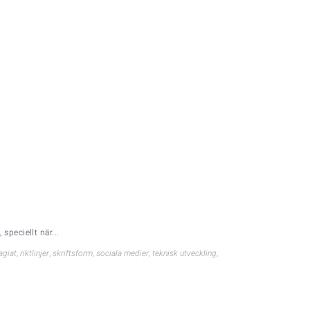
speciellt när...
agiat
,
riktlinjer
,
skriftsform
,
sociala medier
,
teknisk utveckling
,