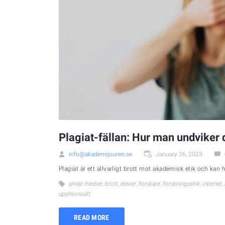
Plagiat-fällan: Hur man undviker 
info@akademijouren.se
January 26, 2023
Plagiat är ett allvarligt brott mot akademisk etik och kan ha
annat medier
,
brott
,
elever
,
forskare
,
forskningsetik
,
internet
,
upphovsrätt
READ MORE