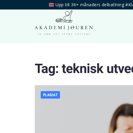
Upp till 36+ månaders delbatlning #Kl
Tag:
teknisk utve
PLAGIAT