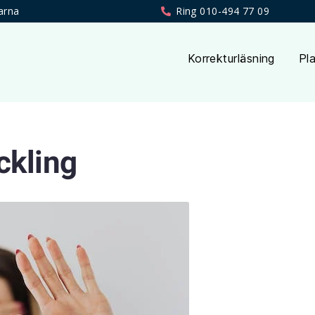
arna
Ring 010-494 77 09
Korrekturläsning
Pla
ckling