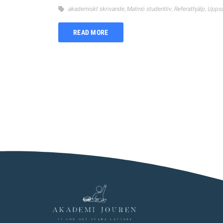
akademiskt skrivande
,
Malmö studentliv
,
Referathjälp
,
Uppsa
READ MORE