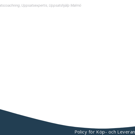
tscoachning
,
Uppsatsexpertis
,
Uppsatshjälp Malmö
KONTAKTA OSS
Policy för Köp- och Leveran