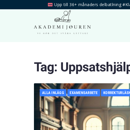
Upp till 36+ månaders delbatlning #Kl
Tag:
Uppsatshjä
ALLA INLÄGG
EXAMENSARBETE
KORREKTURLÄS