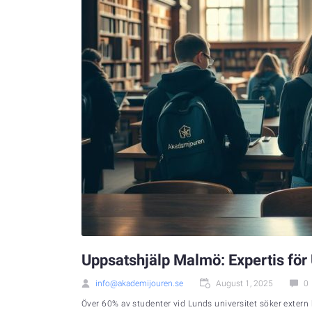
Uppsatshjälp Malmö: Expertis för
info@akademijouren.se
August 1, 2025
0
Över 60% av studenter vid Lunds universitet söker extern h