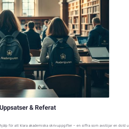
 Uppsatser & Referat
jälp för att klara akademiska skrivuppgifter – en siffra som avslöjar en dold u