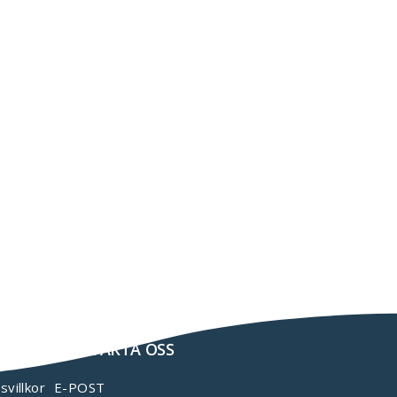
KONTAKTA OSS
svillkor
E-POST