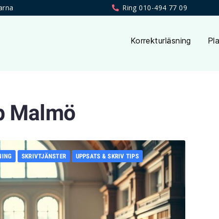
arna
Ring 010-494 77 09
Korrekturläsning
Pla
lp Malmö
NING
SKRIVTJÄNSTER
UPPSATS & SKRIV TIPS