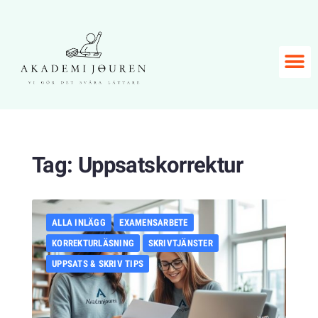
Tag:
Uppsatskorrektur
ALLA INLÄGG
EXAMENSARBETE
KORREKTURLÄSNING
SKRIVTJÄNSTER
UPPSATS & SKRIV TIPS