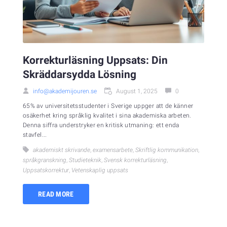
Korrekturläsning Uppsats: Din
Skräddarsydda Lösning
info@akademijouren.se
August 1, 2025
0
65% av universitetsstudenter i Sverige uppger att de känner
osäkerhet kring språklig kvalitet i sina akademiska arbeten.
Denna siffra understryker en kritisk utmaning: ett enda
stavfel...
akademiskt skrivande
,
examensarbete
,
Skriftlig kommunikation
,
språkgranskning
,
Studieteknik
,
Svensk korrekturläsning
,
Uppsatskorrektur
,
Vetenskaplig uppsats
READ MORE