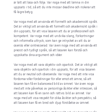
är lätt att läsa och följa. Var noga med att lämna in din
uppsats i tid, så att du inte missar deadline och riskerar att
få lägre betyg.
Var noga med att använda ett formellt och akademiskt språk.
Det är viktigt att använda ett formellt och akademiskt språk i
din uppsats, för att visa läsaren att du är professionell och
kompetent. Var noga med att undvika slang, förkortningar
och informella uttryck, som kan ge intrycket av att du är
oseriös eller ointresserad. Var även noga med att använda ett
precist och tydligt språk, så att läsaren kan förstå och
uppskatta dina argument och idéer.
Var noga med att vara objektiv och opartisk. Det är viktigt att
vara objektiv och opartisk i din uppsats, för att visa läsaren
att du är neutral och oberoende. Var noga med att inte visa
fördomar eller fördelningar för eller emot ett ämne, så att
läsaren kan få en balanserad bild av ämnet. Var även noga
med att inte påverkas av personliga åsikter eller intressen, så
att läsaren kan få en sann och rättvis bild av ämnet. Var
noga med att visa respekt för olika åsikter och perspektiv, så
att läsaren kan få en bred och djup förståelse av ämnet.