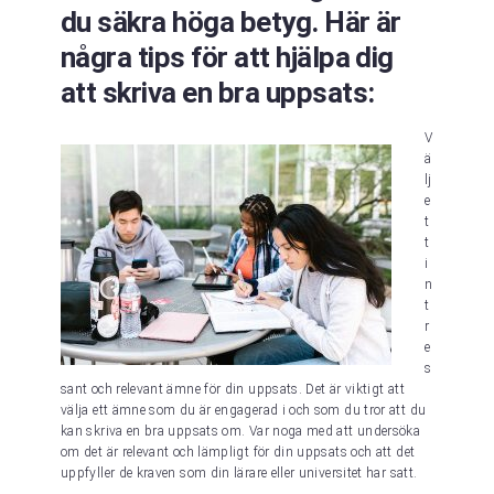
du säkra höga betyg. Här är
några tips för att hjälpa dig
att skriva en bra uppsats:
V
ä
lj
e
t
t
i
n
t
r
e
s
sant och relevant ämne för din uppsats. Det är viktigt att
välja ett ämne som du är engagerad i och som du tror att du
kan skriva en bra uppsats om. Var noga med att undersöka
om det är relevant och lämpligt för din uppsats och att det
uppfyller de kraven som din lärare eller universitet har satt.