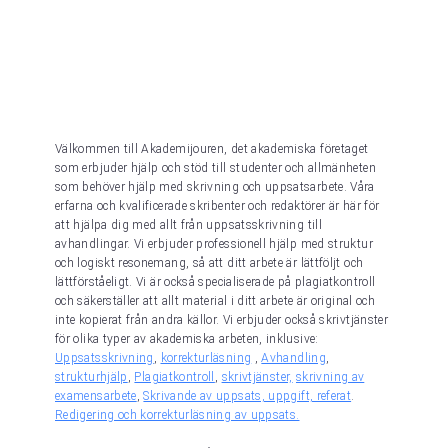
Välkommen till Akademijouren, det akademiska företaget
som erbjuder hjälp och stöd till studenter och allmänheten
som behöver hjälp med skrivning och uppsatsarbete. Våra
erfarna och kvalificerade skribenter och redaktörer är här för
att hjälpa dig med allt från uppsatsskrivning till
avhandlingar. Vi erbjuder professionell hjälp med struktur
och logiskt resonemang, så att ditt arbete är lättföljt och
lättförståeligt. Vi är också specialiserade på plagiatkontroll
och säkerställer att allt material i ditt arbete är original och
inte kopierat från andra källor. Vi erbjuder också skrivtjänster
för olika typer av akademiska arbeten, inklusive:
Uppsatsskrivning
,
korrekturläsning
,
Avhandling
,
strukturhjälp
,
Plagiatkontroll
,
skrivtjänster,
skrivning av
examensarbete
,
Skrivande av uppsats, uppgift, referat
.
Redigering och korrekturläsning av uppsats.