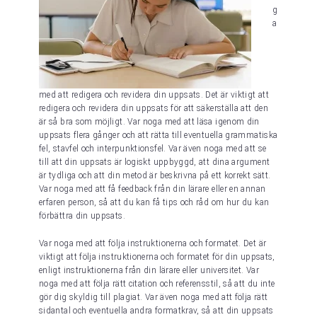
g
a
med att redigera och revidera din uppsats. Det är viktigt att
redigera och revidera din uppsats för att säkerställa att den
är så bra som möjligt. Var noga med att läsa igenom din
uppsats flera gånger och att rätta till eventuella grammatiska
fel, stavfel och interpunktionsfel. Var även noga med att se
till att din uppsats är logiskt uppbyggd, att dina argument
är tydliga och att din metod är beskrivna på ett korrekt sätt.
Var noga med att få feedback från din lärare eller en annan
erfaren person, så att du kan få tips och råd om hur du kan
förbättra din uppsats.
Var noga med att följa instruktionerna och formatet. Det är
viktigt att följa instruktionerna och formatet för din uppsats,
enligt instruktionerna från din lärare eller universitet. Var
noga med att följa rätt citation och referensstil, så att du inte
gör dig skyldig till plagiat. Var även noga med att följa rätt
sidantal och eventuella andra formatkrav, så att din uppsats