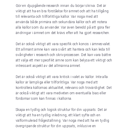
Gör en djupgående research innan du börjar skriva. Det är
viktigt att ha en bra förståelse för ämnet och att ha tillgång
till relevanta och tillförlitliga källor. Var noga med att
använda både primära och sekundära källor och att notera
alla källor som du använder. Var även beredd på att göra fler
ändringar i ämnet om det krävs efter att ha gjort researchen.
Det är också viktigt att vara specifik och koncis i ämnesvalet.
Ett allmänt ämne kan vara svårt att hantera och kan leda till
svårigheter i research och skrivprocessen. Det kan vara bättre
att välja ett mer specifikt ämne som kan belysa ett viktigt och
intressant aspekt av det allmänna ämnet.
Det är också viktigt att vara kritisk i valet av källor. Inte alla
källor är lämpliga eller tillförlitliga. Var noga med att
kontrollera källornas aktualitet, relevans och trovärdighet. Det
är också viktigt att vara medveten om eventuella bias eller
fördomar som kan finnas i källorna.
Skapa en tydlig och logisk struktur för din uppsats. Det är
viktigt att ha en tydlig inledning, ett klart syfte och en
välformulerad frågeställning. Var noga med att ha en tydlig
övergripande struktur för din uppsats, inklusive en