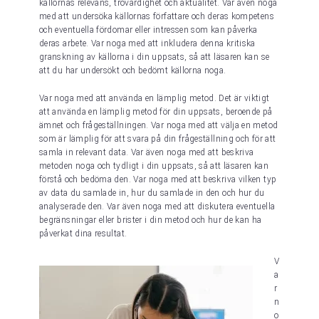
källornas relevans, trovärdighet och aktualitet. Var även noga
med att undersöka källornas författare och deras kompetens
och eventuella fördomar eller intressen som kan påverka
deras arbete. Var noga med att inkludera denna kritiska
granskning av källorna i din uppsats, så att läsaren kan se
att du har undersökt och bedömt källorna noga.
Var noga med att använda en lämplig metod. Det är viktigt
att använda en lämplig metod för din uppsats, beroende på
ämnet och frågeställningen. Var noga med att välja en metod
som är lämplig för att svara på din frågeställning och för att
samla in relevant data. Var även noga med att beskriva
metoden noga och tydligt i din uppsats, så att läsaren kan
förstå och bedöma den. Var noga med att beskriva vilken typ
av data du samlade in, hur du samlade in den och hur du
analyserade den. Var även noga med att diskutera eventuella
begränsningar eller brister i din metod och hur de kan ha
påverkat dina resultat.
V
a
r
n
o