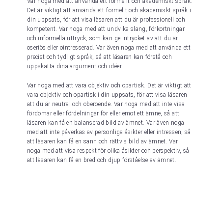
Var noga med att använda ett formellt och akademiskt språk.
Det är viktigt att använda ett formellt och akademiskt språk i
din uppsats, för att visa läsaren att du är professionell och
kompetent. Var noga med att undvika slang, förkortningar
och informella uttryck, som kan ge intrycket av att du är
oseriös eller ointresserad. Var även noga med att använda ett
precist och tydligt språk, så att läsaren kan förstå och
uppskatta dina argument och idéer.
Var noga med att vara objektiv och opartisk. Det är viktigt att
vara objektiv och opartisk i din uppsats, för att visa läsaren
att du är neutral och oberoende. Var noga med att inte visa
fördomar eller fördelningar för eller emot ett ämne, så att
läsaren kan få en balanserad bild av ämnet. Var även noga
med att inte påverkas av personliga åsikter eller intressen, så
att läsaren kan få en sann och rättvis bild av ämnet. Var
noga med att visa respekt för olika åsikter och perspektiv, så
att läsaren kan få en bred och djup förståelse av ämnet.