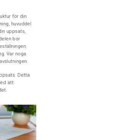
uktur för din
dning, huvuddel
din uppsats,
delen bör
ställningen.
ng. Var noga
avslutningen.
uppsats. Detta
med att
det.