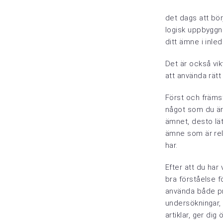
det dags att bör
logisk uppbyggn
ditt ämne i inle
Det är också vik
att använda rätt
Först och främst
något som du är
ämnet, desto lät
ämne som är rela
har.
Efter att du har 
bra förståelse fö
använda både pri
undersökningar, 
artiklar, ger di