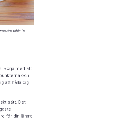
wooden table in
s. Börja med att
e punkterna och
g att hålla dig
skt sätt. Det
igaste
e för din lärare