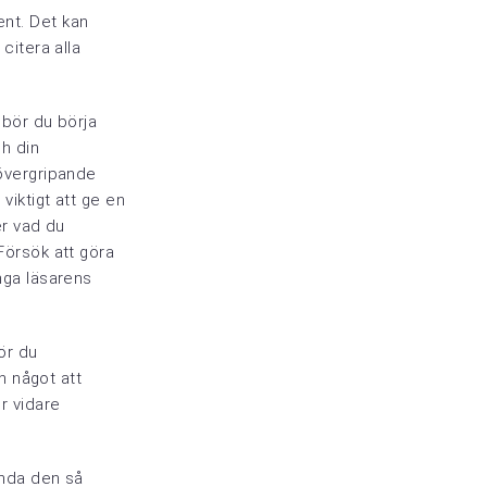
ent. Det kan
 citera alla
 bör du börja
h din
 övergripande
viktigt att ge en
er vad du
Försök att göra
nga läsarens
bör du
n något att
ör vidare
vända den så