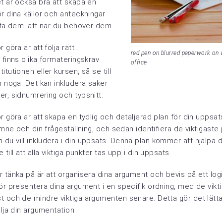
t är också bra att skapa en
r dina källor och anteckningar
tta dem lätt när du behöver dem.
 göra är att följa rätt
red pen on blurred paperwork on 
 finns olika formateringskrav
office
tutionen eller kursen, så se till
m noga. Det kan inkludera saker
r, sidnumrering och typsnitt.
r göra är att skapa en tydlig och detaljerad plan för din uppsat
 ämne och din frågeställning, och sedan identifiera de viktigast
u vill inkludera i din uppsats. Denna plan kommer att hjälpa di
till att alla viktiga punkter tas upp i din uppsats.
 tänka på är att organisera dina argument och bevis på ett logi
ör presentera dina argument i en specifik ordning, med de vikt
 och de mindre viktiga argumenten senare. Detta gör det lättar
ölja din argumentation.