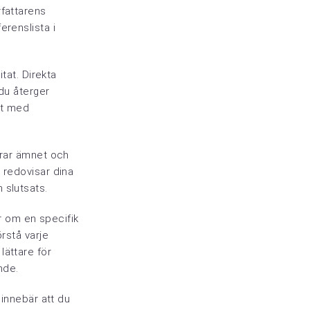
rfattarens
erenslista i
itat. Direkta
 du återger
tat med
erar ämnet och
 redovisar dina
 slutsats.
ar om en specifik
örstå varje
lättare för
nde.
 innebär att du