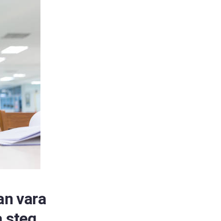
an vara
a steg