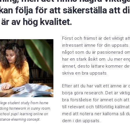
an följa för att säkerställa att d
är av hög kvalitet.
Först och främst är det viktigt att
intressant ämne för din uppsats.
något som du är passionerad om
har en stark åsikt om. Ju mer en
ämnet, desto lättare kommer det 
skriva en bra uppsats.
Efter att du har valt ett ämne är 
börja göra research. Det är viktig
bra förståelse för ämnet och att 
ollege student study from home
till relevant och tillförlitlig källm
 doing homework in sunny room.
med att notera ner källorna så du 
school pupil learning online on
istance elearning concept.
dem i din uppsats.