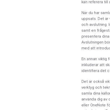
kan referera till
När du har samla
uppsats. Det är 
och avslutning. 
samt en frågest
presentera dina 
Avslutningen bör
med att introduc
En annan viktig 
inkluderar att s
identifiera det 
Det är också vik
verktyg och tekn
samla dina källo
använda dig av 
eller OneNote för