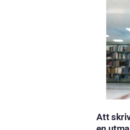
Att skri
en utman