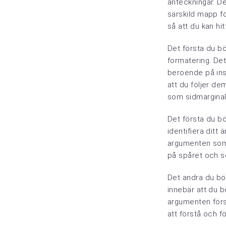
anteckningar. De
särskild mapp fö
så att du kan hi
Det första du bör
formatering. Det
beroende på insti
att du följer de
som sidmarginale
Det första du bö
identifiera ditt
argumenten som d
på spåret och se 
Det andra du bör
innebär att du b
argumenten först
att förstå och f