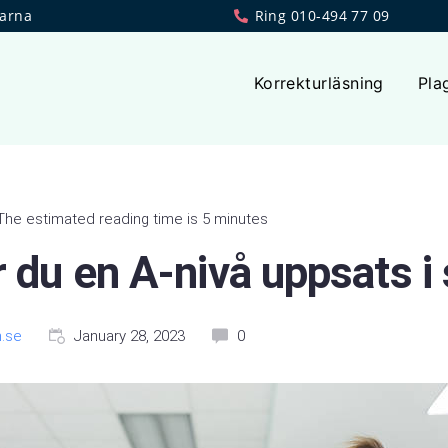
larna
Ring 010-494 77 09
Korrekturläsning
Pla
The estimated reading time is 5 minutes
r du en A-nivå uppsats i
.se
January 28, 2023
0