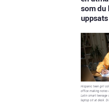
som du k
uppsats 
Hispanic teen girl c
office making notes
Latin smart teenage 
laptop sit at desk. D