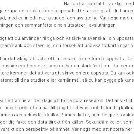
När du har samlat tillräckligt me
ja skapa en struktur för din uppsats. Det är viktigt att du har en
ad, med en inledning, huvuddel och avslutning. Var noga med a
dningen och sammanfatta dina slutsatser i avslutningen.
tigt att du använder riktiga och välskrivna svenska i din uppsa
 grammatik och stavning, och försök att undvika förkortningar o
 är det viktigt att välja ett intressant ämne för din uppsats. De
 passionerad om eller som du har en stark åsikt om. Ju mer en
tare kommer det att vara att skriva en bra uppsats. Du kan ocks
terat till dina studier eller karriär mål, så du kan bygga på ku
valt ett ämne är det dags att börja göra research. Det är viktigt
r ämnet och att du har tillgång till relevant och tillförlitlig källm
mära och sekundära källor. Primära källor, som tidigare forskn
ger dig fakta och data direkt från källan. Sekundära källor, so
g översikt och perspektiv på ämnet. Var noga med att notera ner 