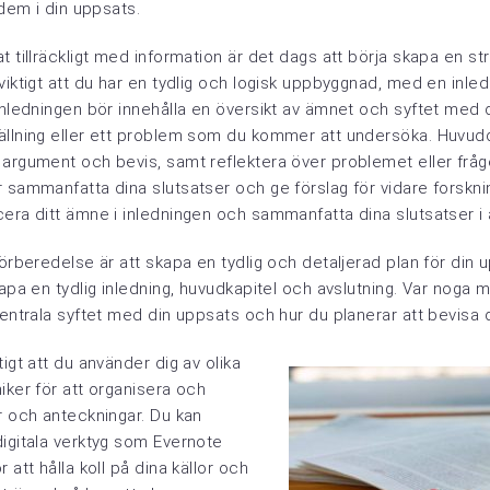
 dem i din uppsats.
t tillräckligt med information är det dags att börja skapa en str
viktigt att du har en tydlig och logisk uppbyggnad, med en inle
Inledningen bör innehålla en översikt av ämnet och syftet med 
ällning eller ett problem som du kommer att undersöka. Huvud
argument och bevis, samt reflektera över problemet eller fråge
 sammanfatta dina slutsatser och ge förslag för vidare forskni
era ditt ämne i inledningen och sammanfatta dina slutsatser i 
förberedelse är att skapa en tydlig och detaljerad plan för din 
kapa en tydlig inledning, huvudkapitel och avslutning. Var noga 
centrala syftet med din uppsats och hur du planerar att bevisa 
tigt att du använder dig av olika
iker för att organisera och
r och anteckningar. Du kan
digitala verktyg som Evernote
 att hålla koll på dina källor och