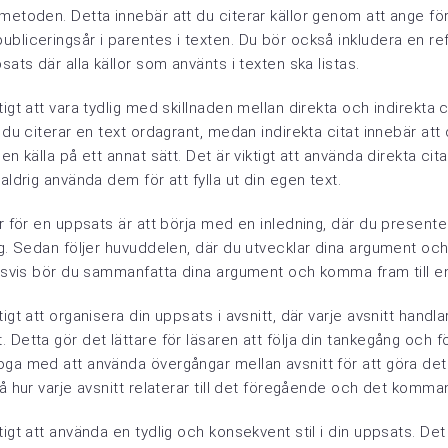
metoden. Detta innebär att du citerar källor genom att ange fö
bliceringsår i parentes i texten. Du bör också inkludera en ref
sats där alla källor som använts i texten ska listas.
igt att vara tydlig med skillnaden mellan direkta och indirekta c
t du citerar en text ordagrant, medan indirekta citat innebär att
en källa på ett annat sätt. Det är viktigt att använda direkta ci
aldrig använda dem för att fylla ut din egen text.
ur för en uppsats är att börja med en inledning, där du present
ng. Sedan följer huvuddelen, där du utvecklar dina argument och
ngsvis bör du sammanfatta dina argument och komma fram till en
tigt att organisera din uppsats i avsnitt, där varje avsnitt handl
 Detta gör det lättare för läsaren att följa din tankegång och f
ga med att använda övergångar mellan avsnitt för att göra det 
tå hur varje avsnitt relaterar till det föregående och det komma
tigt att använda en tydlig och konsekvent stil i din uppsats. Det