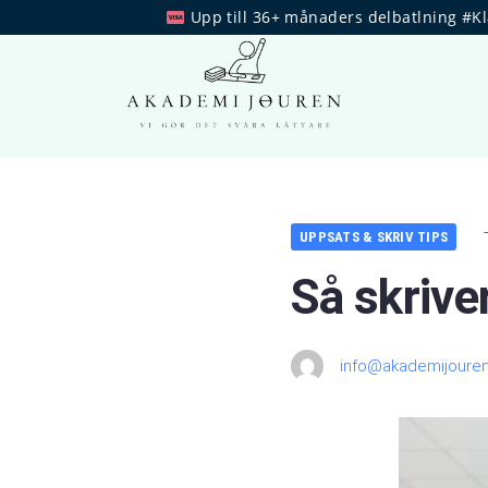
Upp till 36+ månaders delbatlning #K
UPPSATS & SKRIV TIPS
Så skrive
info@akademijouren