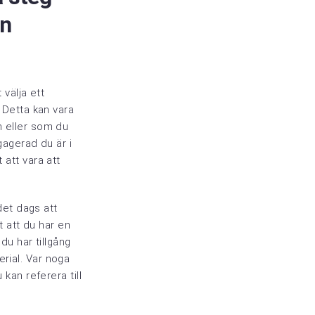
in
 välja ett
 Detta kan vara
 eller som du
gagerad du är i
att vara att
det dags att
t att du har en
du har tillgång
aterial. Var noga
kan referera till