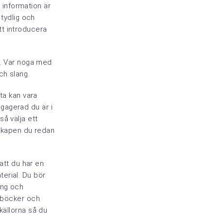
d information är
 tydlig och
tt introducera
ts. Var noga med
ch slang.
tta kan vara
gagerad du är i
å välja ett
nskapen du redan
 att du har en
aterial. Du bör
ing och
m böcker och
källorna så du