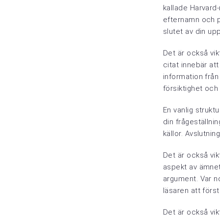
kallade Harvard-
efternamn och pu
slutet av din upp
Det är också vikt
citat innebär at
information från 
försiktighet och 
En vanlig strukt
din frågeställni
källor. Avslutni
Det är också vik
aspekt av ämnet.
argument. Var no
läsaren att förs
Det är också vik