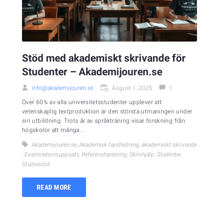
Stöd med akademiskt skrivande för
Studenter – Akademijouren.se
info@akademijouren.se
August 1, 2025
1
Över 60% av alla universitetsstudenter upplever att
vetenskaplig textproduktion är den största utmaningen under
sin utbildning. Trots år av språkträning visar forskning från
högskolor att många...
Akademijouren.se
,
Akademisk handledning
,
akademiskt skrivande
,
Examinationsuppsats
,
Referenshantering
,
Skrivhjälp
,
Studenter
,
Studiestöd
READ MORE