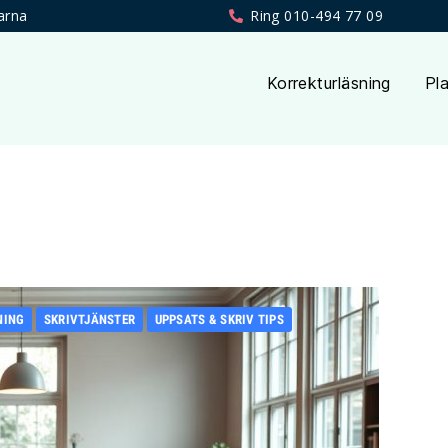
arna
Ring 010-494 77 09
Korrekturläsning
Pla
NING
SKRIVTJÄNSTER
UPPSATS & SKRIV TIPS