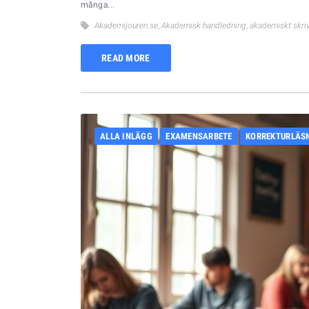
många...
Akademijouren.se
,
Akademisk handledning
,
akademiskt skri
READ MORE
ALLA INLÄGG
EXAMENSARBETE
KORREKTURLÄS