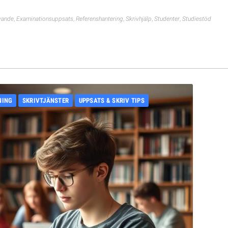
vande
,
Examinationsuppsats
,
Referenshantering
,
Skrivhjälp
,
Studenter
,
Studiestöd
NING
SKRIVTJÄNSTER
UPPSATS & SKRIV TIPS