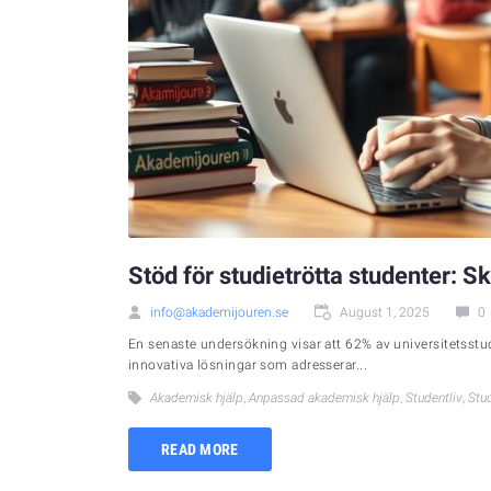
Stöd för studietrötta studenter:
info@akademijouren.se
August 1, 2025
0
En senaste undersökning visar att 62% av universitetsst
innovativa lösningar som adresserar...
Akademisk hjälp
,
Anpassad akademisk hjälp
,
Studentliv
,
Stu
READ MORE