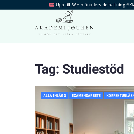
Upp till 36+ månaders delbatlning #Kl
Tag:
Studiestöd
ALLA INLÄGG
EXAMENSARBETE
KORREKTURLÄS