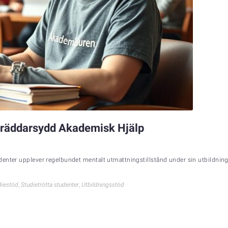
 Skräddarsydd Akademisk Hjälp
udenter upplever regelbundet mentalt utmattningstillstånd under sin utbildni
diestöd
,
Studietrötta studenter
,
Utbildningsstöd