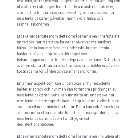
resistens, identifiera viktiga gener för resistensutveckling och
utveckla nya strategier för att hantera resistenta bakterier,
samt att förhindra resistensutveckling och undersöka hur
resistenta bakterier påverkar människors hälsa och
samhällsekonomin.
Ett examensarbete inom detta område kan även innefatta att
undersöka hur resistenta bakterier påverkar människors
hälsa. Detta kan innefatta att undersöka hur resistenta
bakterier påverkar sjukdomsförloppet och
behandlingsresultatet för olika typer av infektioner. Detta kan
även innefatta att undersöka hur resistenta bakterier påverkar
kostnaderna för vården och samhällsekonomin.
En annan aspekt som kan undersökas är hur resistenta
bakterier sprids och hur man kan förhindra spridningen av
resistenta bakterier. Detta kan innefatta att undersöka hur
resistenta bakterier sprids inom ett sjukhusmiljö eller hur de
sprids mellan människor och djur. Detta kan också innefatta
att undersöka olika metoder för att begränsa spridningen av
resistenta bakterier, såsom handhygien och
desinfektionsmetoder.
Ett examensarbete inom detta område kan även inkludera att