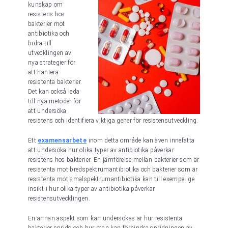
kunskap om
resistens hos
bakterier mot
antibiotika och
bidra till
utvecklingen av
nya strategier för
att hantera
resistenta bakterier.
Det kan också leda
till nya metoder för
att undersöka
resistens och identifiera viktiga gener för resistensutveckling.
Ett
examensarbete
inom detta område kan även innefatta
att undersöka hur olika typer av antibiotika påverkar
resistens hos bakterier. En jämförelse mellan bakterier som är
resistenta mot bredspektrumantibiotika och bakterier som är
resistenta mot smalspektrumantibiotika kan till exempel ge
insikt i hur olika typer av antibiotika påverkar
resistensutvecklingen.
En annan aspekt som kan undersökas är hur resistenta
bakterier sprids och hur man kan förhindra spridningen av