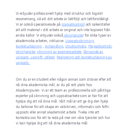
Vi erbjuder professionell hjälp med struktur och logiskt
resonemang, så att ditt arbete är lättföljt och lättförståeligt.
Vi är också specialiserade på
plagiatkontroll
och säkerställer
att allt material i ditt arbete är original och inte kopierat från
andra källor. Vi erbjuder också
skrivtjänste
r för olika typer av
akademiska arbeten, inklusive:
Uppsatsskrivning
,
korrekturläsning
,
Avhandling
,
strukturhjälp,
Plagiatkontroll
,
skrivtjänster
,
skrivning av examensarbete
,
Skrivande av
uppsats, uppgift, referat
.
Redigering och korrekturläsning av
uppsats.
Om du är en student eller någon annan som strävar efter att
nå dina akademiska mål, är du på rätt plats hos
Akademijouren. Vi är ett team av professionella och pålitliga
experter på skrivning och uppsatsarbete som är här för att
hjälpa dig att nå dina mål. Vårt mål är att ge dig den hjälp
du behöver för att skapa en välskriven, informativ och felfri
uppsats eller annat akademiskt arbete. Tveka inte att
kontakta oss för att ta reda på mer om våra tjänster och hur
vi kan hjälpa dig att nå dina akademiska mål.