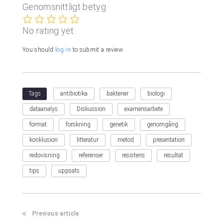
Genomsnittligt betyg
No rating yet
You should
log in
to submit a review.
antibiotika
bakterier
biologi
Tags
dataanalys
Diskussion
examensarbete
format
forskning
genetik
genomgång
konklusion
litteratur
metod
presentation
redovisning
referenser
resistens
resultat
tips
uppsats
Previous article