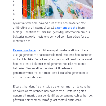
s
k
a
n
a
lys av faktorer som påverkar resistens hos bakterier mot
antibiotika är ett exempel på ett
examensarbete
inom
biologi. Genetiska studier kan ge viktig information om hur
bakterier utvecklar resistens och vad som kan göras för att
motverka det.
Examensarbete
t kan till exempel innebära att identifiera
viktiga gener som är associerade med resistens hos bakterier
mot antibiotika. Detta kan göras genom att jämföra genomet
hos resistenta bakterier med genomet hos icke-resistenta
bakterier. Genom att undersöka skillnaderna i
genomsekvenserna kan man identifiera vilka gener som är
viktiga för resistensen.
Efter att ha identifierat viktiga gener kan man undersöka hur
de påverkar resistensen hos bakterierna. Detta kan göras
genom att manipulera de identifierade generna och se hur det
påverkar bakteriernas förmåga att motstå antibiotika.