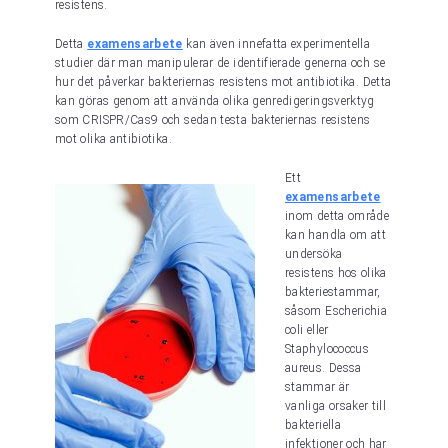
resistens.
Detta
examensarbete
kan även innefatta experimentella
studier där man manipulerar de identifierade generna och se
hur det påverkar bakteriernas resistens mot antibiotika. Detta
kan göras genom att använda olika genredigeringsverktyg
som CRISPR/Cas9 och sedan testa bakteriernas resistens
mot olika antibiotika.
Ett
examensarbete
inom detta område
kan handla om att
undersöka
resistens hos olika
bakteriestammar,
såsom Escherichia
coli eller
Staphylococcus
aureus. Dessa
stammar är
vanliga orsaker till
bakteriella
infektioner och har