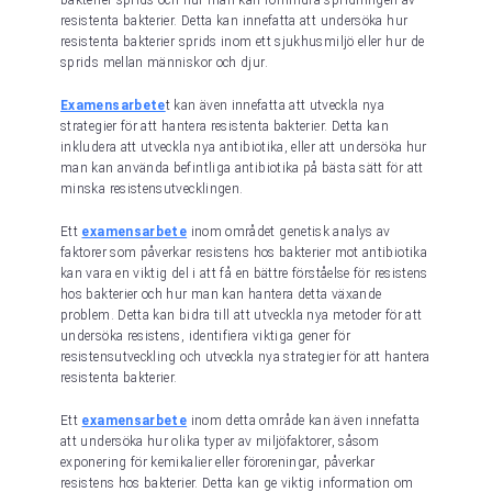
resistenta bakterier. Detta kan innefatta att undersöka hur
resistenta bakterier sprids inom ett sjukhusmiljö eller hur de
sprids mellan människor och djur.
Examensarbete
t kan även innefatta att utveckla nya
strategier för att hantera resistenta bakterier. Detta kan
inkludera att utveckla nya antibiotika, eller att undersöka hur
man kan använda befintliga antibiotika på bästa sätt för att
minska resistensutvecklingen.
Ett
examensarbete
inom området genetisk analys av
faktorer som påverkar resistens hos bakterier mot antibiotika
kan vara en viktig del i att få en bättre förståelse för resistens
hos bakterier och hur man kan hantera detta växande
problem. Detta kan bidra till att utveckla nya metoder för att
undersöka resistens, identifiera viktiga gener för
resistensutveckling och utveckla nya strategier för att hantera
resistenta bakterier.
Ett
examensarbete
inom detta område kan även innefatta
att undersöka hur olika typer av miljöfaktorer, såsom
exponering för kemikalier eller föroreningar, påverkar
resistens hos bakterier. Detta kan ge viktig information om