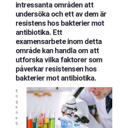
intressanta områden att
undersöka och ett av dem är
resistens hos bakterier mot
antibiotika. Ett
examensarbete inom detta
område kan handla om att
utforska vilka faktorer som
påverkar resistensen hos
bakterier mot antibiotika.
E
n
g
e
n
e
ti