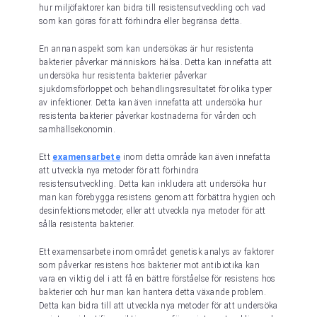
hur miljöfaktorer kan bidra till resistensutveckling och vad
som kan göras för att förhindra eller begränsa detta.
En annan aspekt som kan undersökas är hur resistenta
bakterier påverkar människors hälsa. Detta kan innefatta att
undersöka hur resistenta bakterier påverkar
sjukdomsförloppet och behandlingsresultatet för olika typer
av infektioner. Detta kan även innefatta att undersöka hur
resistenta bakterier påverkar kostnaderna för vården och
samhällsekonomin.
Ett
examensarbete
inom detta område kan även innefatta
att utveckla nya metoder för att förhindra
resistensutveckling. Detta kan inkludera att undersöka hur
man kan förebygga resistens genom att förbättra hygien och
desinfektionsmetoder, eller att utveckla nya metoder för att
sålla resistenta bakterier.
Ett examensarbete inom området genetisk analys av faktorer
som påverkar resistens hos bakterier mot antibiotika kan
vara en viktig del i att få en bättre förståelse för resistens hos
bakterier och hur man kan hantera detta växande problem.
Detta kan bidra till att utveckla nya metoder för att undersöka