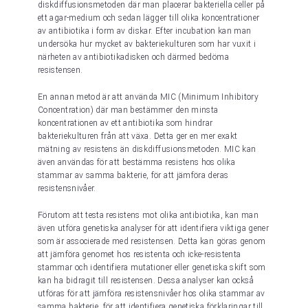
diskdiffusionsmetoden där man placerar bakteriella celler på
ett agar-medium och sedan lägger till olika koncentrationer
av antibiotika i form av diskar. Efter incubation kan man
undersöka hur mycket av bakteriekulturen som har vuxit i
närheten av antibiotikadisken och därmed bedöma
resistensen.
En annan metod är att använda MIC (Minimum Inhibitory
Concentration) där man bestämmer den minsta
koncentrationen av ett antibiotika som hindrar
bakteriekulturen från att växa. Detta ger en mer exakt
mätning av resistens än diskdiffusionsmetoden. MIC kan
även användas för att bestämma resistens hos olika
stammar av samma bakterie, för att jämföra deras
resistensnivåer.
Förutom att testa resistens mot olika antibiotika, kan man
även utföra genetiska analyser för att identifiera viktiga gener
som är associerade med resistensen. Detta kan göras genom
att jämföra genomet hos resistenta och icke-resistenta
stammar och identifiera mutationer eller genetiska skift som
kan ha bidragit till resistensen. Dessa analyser kan också
utföras för att jämföra resistensnivåer hos olika stammar av
samma bakterie, för att identifiera genetiska förklaringar till