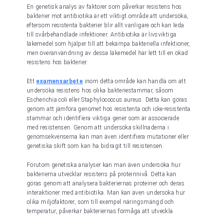
En genetisk analys av faktorer som påverkar resistens hos
bakterier mot antibiotika är ett viktigt område att undersöka,
eftersom resistenta bakterier blir allt vanligare och kan leda
till svårbehandlade infektioner. Antibiotika är livsviktiga
läkemedel som hjälper till att bekämpa bakteriella infektioner,
men överanvändning av dessa läkemedel har lett till en ökad
resistens hos bakterier.
Ett
examensarbete
inom detta område kan handla om att
undersöka resistens hos olika bakteriestammar, såsom
Escherichia coli eller Staphylococcus aureus. Detta kan göras
genom att jämföra genomet hos resistenta och icke-resistenta
stammar och identifiera viktiga gener som är associerade
med resistensen. Genom att undersöka skillnaderna i
genomsekvenserna kan man även identifiera mutationer eller
genetiska skift som kan ha bidragit till resistensen.
Förutom genetiska analyser kan man även undersöka hur
bakterierna utvecklar resistens på proteinnivå. Detta kan
göras genom att analysera bakteriernas proteiner och deras
interaktioner med antibiotika. Man kan även undersöka hur
olika miljöfaktorer, som till exempel näringsmängd och
temperatur, påverkar bakteriernas förmåga att utveckla