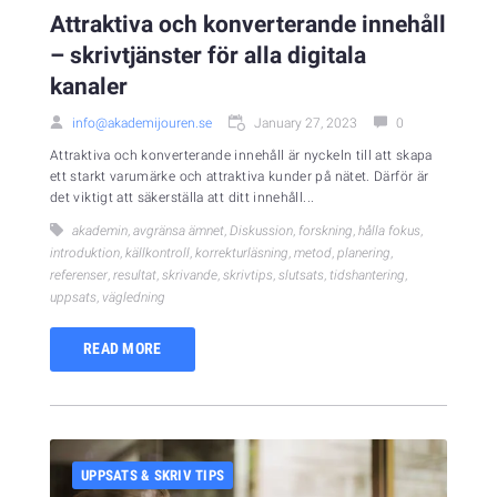
Attraktiva och konverterande innehåll
– skrivtjänster för alla digitala
kanaler
info@akademijouren.se
January 27, 2023
0
Attraktiva och konverterande innehåll är nyckeln till att skapa
ett starkt varumärke och attraktiva kunder på nätet. Därför är
det viktigt att säkerställa att ditt innehåll...
akademin
,
avgränsa ämnet
,
Diskussion
,
forskning
,
hålla fokus
,
introduktion
,
källkontroll
,
korrekturläsning
,
metod
,
planering
,
referenser
,
resultat
,
skrivande
,
skrivtips
,
slutsats
,
tidshantering
,
uppsats
,
vägledning
READ MORE
UPPSATS & SKRIV TIPS