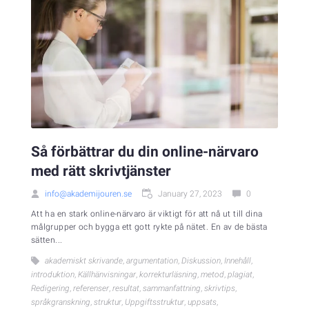
Så förbättrar du din online-närvaro
med rätt skrivtjänster
info@akademijouren.se
January 27, 2023
0
Att ha en stark online-närvaro är viktigt för att nå ut till dina
målgrupper och bygga ett gott rykte på nätet. En av de bästa
sätten...
akademiskt skrivande
,
argumentation
,
Diskussion
,
Innehåll
,
introduktion
,
Källhänvisningar
,
korrekturläsning
,
metod
,
plagiat
,
Redigering
,
referenser
,
resultat
,
sammanfattning
,
skrivtips
,
språkgranskning
,
struktur
,
Uppgiftsstruktur
,
uppsats
,