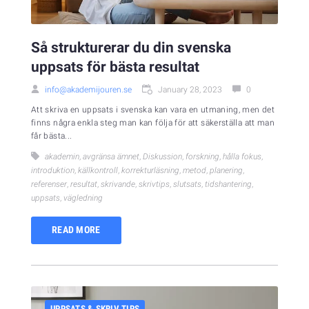
Så strukturerar du din svenska
uppsats för bästa resultat
info@akademijouren.se
January 28, 2023
0
Att skriva en uppsats i svenska kan vara en utmaning, men det
finns några enkla steg man kan följa för att säkerställa att man
får bästa...
akademin
,
avgränsa ämnet
,
Diskussion
,
forskning
,
hålla fokus
,
introduktion
,
källkontroll
,
korrekturläsning
,
metod
,
planering
,
referenser
,
resultat
,
skrivande
,
skrivtips
,
slutsats
,
tidshantering
,
uppsats
,
vägledning
READ MORE
UPPSATS & SKRIV TIPS