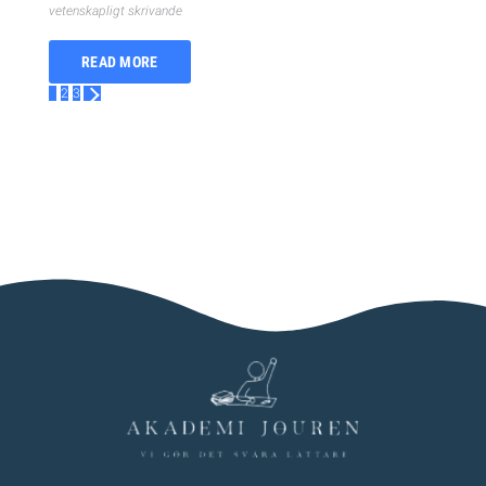
vetenskapligt skrivande
READ MORE
1
2
3