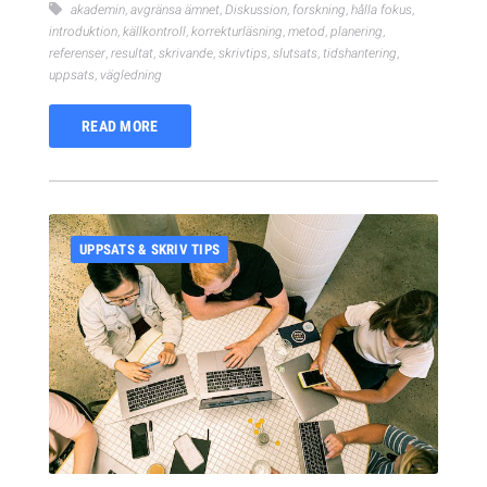
akademin
,
avgränsa ämnet
,
Diskussion
,
forskning
,
hålla fokus
,
introduktion
,
källkontroll
,
korrekturläsning
,
metod
,
planering
,
referenser
,
resultat
,
skrivande
,
skrivtips
,
slutsats
,
tidshantering
,
uppsats
,
vägledning
READ MORE
UPPSATS & SKRIV TIPS