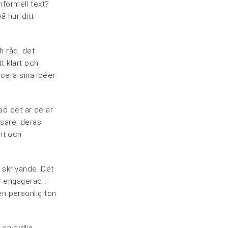
informell text?
å hur ditt
h råd, det
t klart och
icera sina idéer
ad det är de är
sare, deras
nt och
t skrivande. Det
r engagerad i
en personlig ton