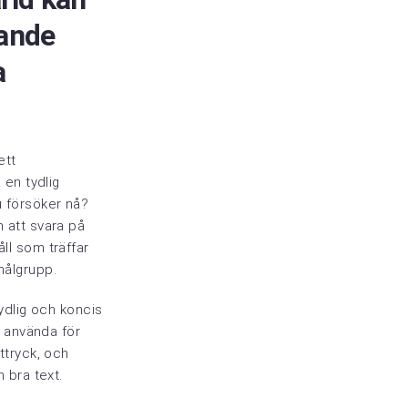
vande
a
ett
 en tydlig
u försöker nå?
 att svara på
ll som träffar
målgrupp.
tydlig och koncis
t använda för
ttryck, och
n bra text.