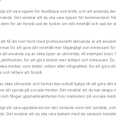
r.
tigt att vara öppen för feedback och kritik, och att använda den
krivande. Det innebär att du ska vara öppen för kommentarer fr
dem för att förstå vad de tycker om ditt innehåll och vad de sk
r att få din röst hörd med professionellt skrivande är att använd
ormat för att göra ditt innehåll mer tillgängligt och intressant fö
att använda sig av olika typer av skrivstilar, till exempel listor, 
r jämförelser, för att göra texten mer lättläst och intressant. D
ika medier, som bilder, videor eller infografiker, för att göra di
de och lättare att förstå.
v olika skrivstilar och format kan också hjälpa till att göra ditt 
are att sprida på sociala medier. Det innebär att du kan skapa 
ch som fångar uppmärksamheten hos människor på sociala medi
ktigt att vara uppdaterad om det senaste inom ditt område, oc
ande. Det innebär att du ska vara bekant med de senaste trende