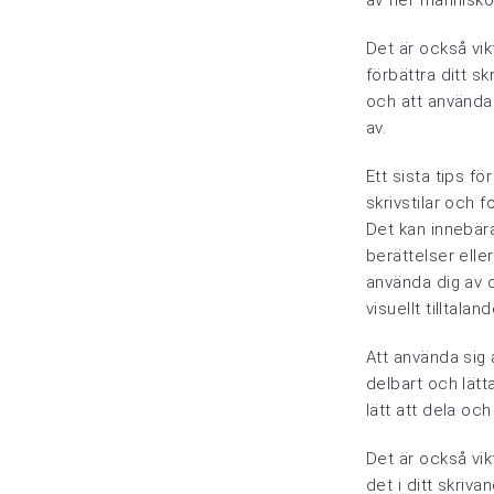
av fler människo
Det är också vik
förbättra ditt s
och att använda 
av.
Ett sista tips fö
skrivstilar och f
Det kan innebära 
berättelser elle
använda dig av ol
visuellt tilltalan
Att använda sig a
delbart och lätt
lätt att dela o
Det är också vi
det i ditt skriv