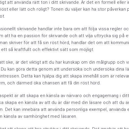
igt att använda rätt ton i ditt skrivande. Är det en formell eller 
iöst eller lätt och roligt? Tonen du väljer kan ha stor påverkan p
ot.
sionellt skrivande handlar inte bara om att följa vissa regler oc
 att ha en passion för skrivande och att vilja uttrycka sig på et
r man skriver för att få sin röst hörd, handlar det om att kommun
tt så kraftfullt och effektivt sätt som möjligt.
 att ske, är det viktigt att du har kunskap om din målgrupp och v
. Du kan göra detta genom att undersöka och undersöka dina lä
tressen. Detta kan hjälpa dig att skapa innehåll som är releva
dem, och därmed öka chansen att få din röst hörd.
t aspekt är att skapa en känsla av närvaro och engagemang i dit
ka skapa en känsla av att du är där med din läsare och att du ä
om. Det kan innebära att använda personliga exempel, använda 
en känsla av samhörighet med läsaren.