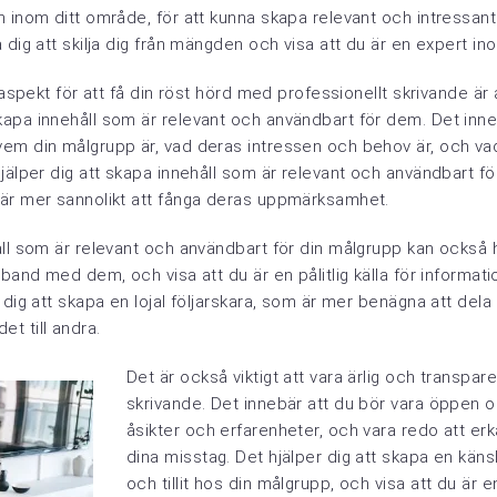
 inom ditt område, för att kunna skapa relevant och intressant 
 dig att skilja dig från mängden och visa att du är en expert in
 aspekt för att få din röst hörd med professionellt skrivande är 
apa innehåll som är relevant och användbart för dem. Det inne
em din målgrupp är, vad deras intressen och behov är, och vad
jälper dig att skapa innehåll som är relevant och användbart fö
är mer sannolikt att fånga deras uppmärksamhet.
ll som är relevant och användbart för din målgrupp kan också hjä
 band med dem, och visa att du är en pålitlig källa för informati
 dig att skapa en lojal följarskara, som är mer benägna att dela 
t till andra.
Det är också viktigt att vara ärlig och transparen
skrivande. Det innebär att du bör vara öppen o
åsikter och erfarenheter, och vara redo att er
dina misstag. Det hjälper dig att skapa en käns
och tillit hos din målgrupp, och visa att du är e