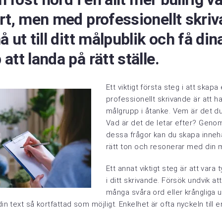
rt, men med professionellt skri
å ut till ditt målpublik och få din
att landa på rätt ställe.
Ett viktigt första steg i att skapa 
professionellt skrivande är att ha
målgrupp i åtanke. Vem är det d
Vad är det de letar efter? Genom
dessa frågor kan du skapa innehå
rätt ton och resonerar med din 
Ett annat viktigt steg är att vara 
i ditt skrivande. Försök undvik at
många svåra ord eller krångliga u
din text så kortfattad som möjligt. Enkelhet är ofta nyckeln till e