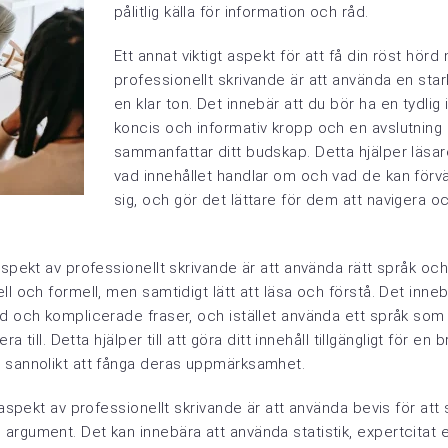
pålitlig källa för information och råd.
Ett annat viktigt aspekt för att få din röst hör
professionellt skrivande är att använda en star
en klar ton. Det innebär att du bör ha en tydlig 
koncis och informativ kropp och en avslutnin
sammanfattar ditt budskap. Detta hjälper läsar
vad innehållet handlar om och vad de kan förvän
sig, och gör det lättare för dem att navigera och 
aspekt av professionellt skrivande är att använda rätt språk oc
ll och formell, men samtidigt lätt att läsa och förstå. Det inneb
d och komplicerade fraser, och istället använda ett språk som ä
era till. Detta hjälper till att göra ditt innehåll tillgängligt för en
 sannolikt att fånga deras uppmärksamhet.
t aspekt av professionellt skrivande är att använda bevis för att 
rgument. Det kan innebära att använda statistik, expertcitat e