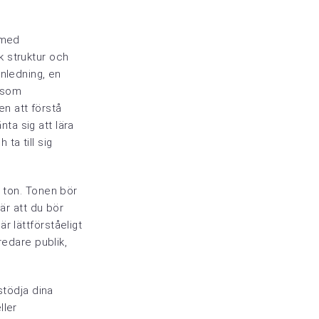
d med
k struktur och
inledning, en
g som
en att förstå
ta sig att lära
ta till sig
h ton. Tonen bör
är att du bör
r lättförståeligt
 bredare publik,
stödja dina
ller