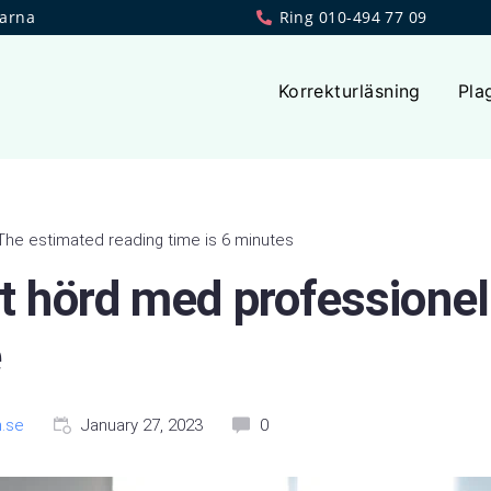
larna
Ring 010-494 77 09
Korrekturläsning
Pla
The estimated reading time is 6 minutes
st hörd med professionel
e
.se
January 27, 2023
0