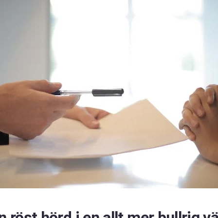
n röst hörd i en allt mer bullrig v