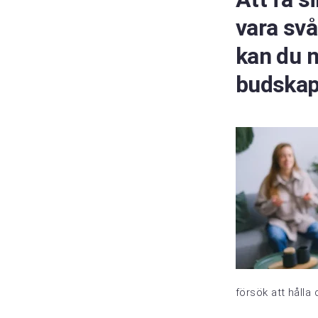
vara svå
kan du n
budskap 
försök att hålla 