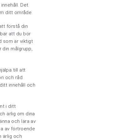
innehåll. Det
om ditt område.
att förstå din
bär att du bör
 som är viktigt
r din målgrupp,
lpa till att
on och råd.
ditt innehåll och
t i ditt
ch ärlig om dina
känna och lära av
la av förtroende
n ärlig och