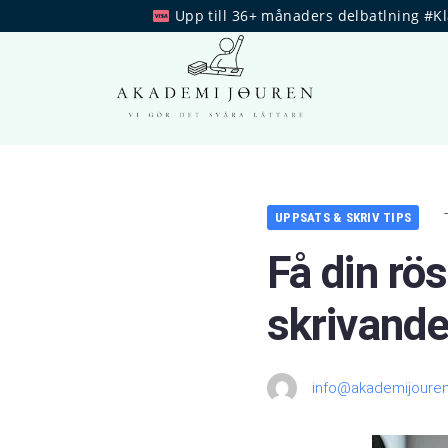
Upp till 36+ månaders delbatlning #K
UPPSATS & SKRIV TIPS
Få din rö
skrivand
info@akademijouren