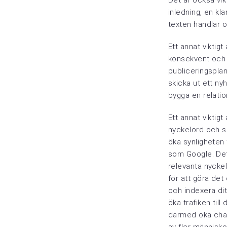
Det är också vikt
inledning, en kl
texten handlar 
Ett annat viktig
konsekvent och r
publiceringsplan
skicka ut ett n
bygga en relati
Ett annat viktigt
nyckelord och s
öka synligheten 
som Google. Det
relevanta nyckel
för att göra det
och indexera ditt
öka trafiken till
därmed öka chan