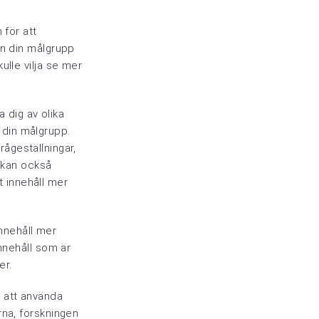
 för att
ån din målgrupp
ulle vilja se mer
a dig av olika
r din målgrupp.
frågeställningar,
u kan också
tt innehåll mer
innehåll mer
innehåll som är
er.
h att använda
rna, forskningen