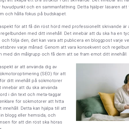
igt att skapa ett bra struktur i ditt skrivande. Det innebär att ha
ar huvudpunkt och en sammanfattning. Detta hjälper läsaren att 
om och hålla fokus på budskapet.
t aspekt för att få din röst hörd med professionellt skrivande är 
egelbunden med ditt innehåll. Det innebär att du ska ha en tyd
 och följa den, det kan vara att publicera en bloggpost varje ve
yhetsbrev varje månad. Genom att vara konsekvent och regelbu
on med din målgrupp och få dem att se fram emot ditt innehåll.
 aspekt är att använda dig av
ökmotoroptimering (SEO) för att
för ditt innehåll på sökmotorer
 innebär att du ska använda
ord i din text och meta-taggar
 enklare för sökmotorer att hitta
 innehåll. Detta kan hjälpa till att
 din blogg eller hemsida, och
sen för att din röst ska höras