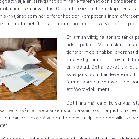
tigt att välja en skrivtjänst som har erfarenhet och kompetens
 dokument ska användas. Om du till exempel ska skapa en affär
a en skrivtjänst som har erfarenhet och kompetens inom affärso
okumentet innehåller rätt information och är skrivet på ett profe
En annan viktig faktor att tänka p
tidsaspekten. Många skrivtjänste
tjänster med snabba leveranstide
vara viktigt om du behöver ditt
en viss tid. Det är också viktigt a
skrivtjänst som kan leverera dit
format som du behöver, t.ex. som
ett Word-dokument.
Det finns många olika skrivtjänste
kan vara svårt att veta vilken som passar bäst för just dina beh
bör du därför tänka på vad du behöver hjälp med och vilka krav 
tet.