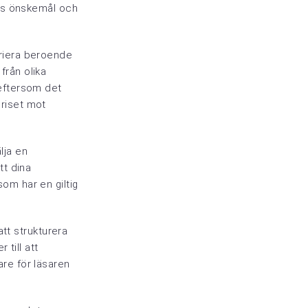
ens önskemål och
variera beroende
 från olika
, eftersom det
priset mot
älja en
tt dina
som har en giltig
tt strukturera
till att
lare för läsaren