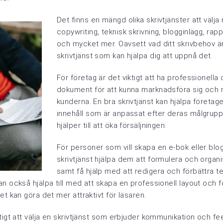
Det finns en mängd olika skrivtjänster att välj
copywriting, teknisk skrivning, blogginlägg, rap
och mycket mer. Oavsett vad ditt skrivbehov är
skrivtjänst som kan hjälpa dig att uppnå det.
För företag är det viktigt att ha professionella
dokument för att kunna marknadsföra sig och nå
kunderna. En bra skrivtjänst kan hjälpa företag
innehåll som är anpassat efter deras målgrup
hjälper till att öka försäljningen.
För personer som vill skapa en e-bok eller blo
skrivtjänst hjälpa dem att formulera och organi
samt få hjälp med att redigera och förbättra te
n också hjälpa till med att skapa en professionell layout och f
et kan göra det mer attraktivt för läsaren.
tigt att välja en skrivtjänst som erbjuder kommunikation och f