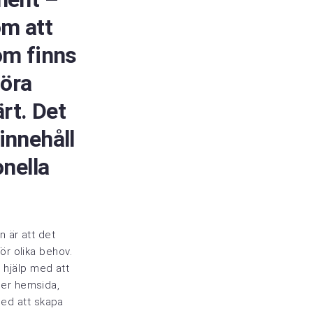
om att
om finns
göra
rt. Det
innehåll
onella
n är att det
för olika behov.
 hjälp med att
ller hemsida,
ed att skapa