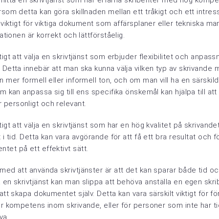
tt hitta en skrivtjänst som har erfarna skribenter med hög komp
rsom detta kan göra skillnaden mellan ett tråkigt och ett intre
t viktigt för viktiga dokument som affärsplaner eller tekniska ma
mationen är korrekt och lättförståelig.
igt att välja en skrivtjänst som erbjuder flexibilitet och anpassni
 Detta innebär att man ska kunna välja vilken typ av skrivande man
 mer formell eller informell ton, och om man vill ha en särskild s
om kan anpassa sig till ens specifika önskemål kan hjälpa till att
personligt och relevant.
tigt att välja en skrivtjänst som har en hög kvalitet på skrivan
 i tid. Detta kan vara avgörande för att få ett bra resultat och f
et på ett effektivt sätt.
med att använda skrivtjänster är att det kan sparar både tid o
 en skrivtjänst kan man slippa att behöva anställa en egen skrib
 att skapa dokumentet själv. Detta kan vara särskilt viktigt för f
er kompetens inom skrivande, eller för personer som inte har ti
va.