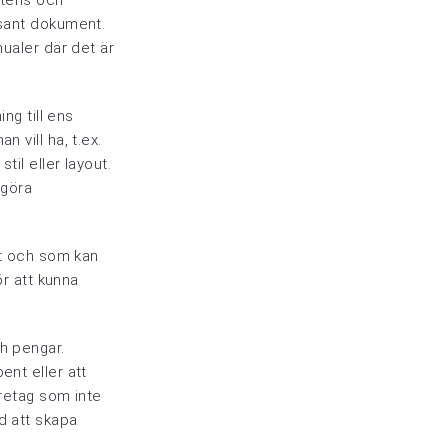
etens och
ssant dokument.
nualer där det är
ng till ens
 vill ha, t.ex.
til eller layout.
 göra
det och som kan
ör att kunna
ch pengar.
ent eller att
öretag som inte
d att skapa