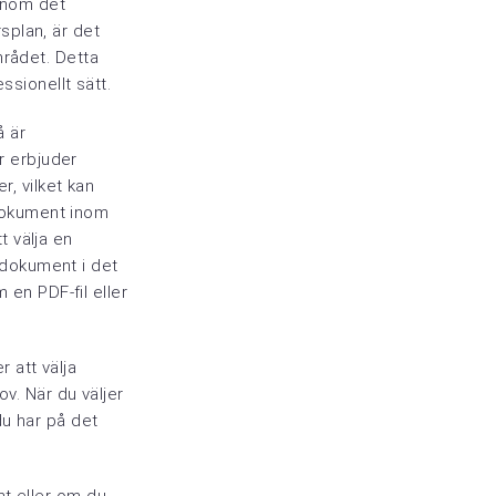
 inom det
splan, är det
mrådet. Detta
ssionellt sätt.
å är
r erbjuder
r, vilket kan
 dokument inom
tt välja en
t dokument i det
 en PDF-fil eller
r att välja
ov. När du väljer
du har på det