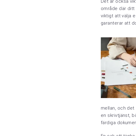
Det är också vik
område där ditt
viktigt att välj
garanterar att d
mellan, och det 
en skrivtjänst, 
färdiga dokumen