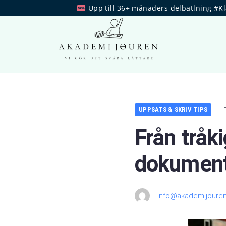
Upp till 36+ månaders delbatlning #K
UPPSATS & SKRIV TIPS
Från tråki
dokument 
info@akademijouren