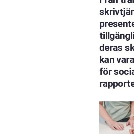
skrivtjä
presente
tillgäng
deras sk
kan vara
för soci
rapport