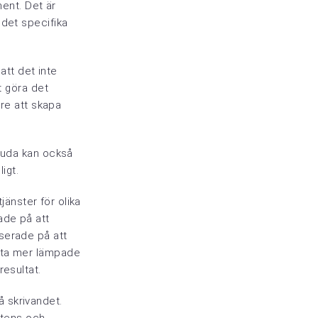
ment. Det är
ör det specifika
att det inte
t göra det
are att skapa
bjuda kan också
igt.
tjänster för olika
ade på att
serade på att
ofta mer lämpade
resultat.
på skrivandet.