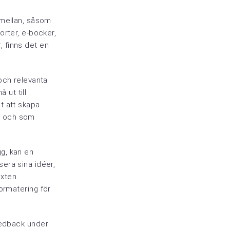
a mellan, såsom
porter, e-böcker,
, finns det en
 och relevanta
 ut till
et att skapa
p och som
gg, kan en
sera sina idéer,
xten.
ormatering för
eedback under