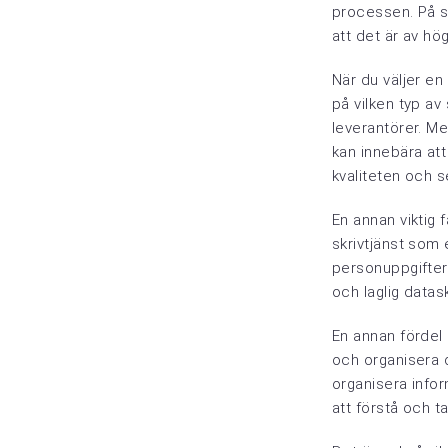
processen. På s
att det är av hög
När du väljer en
på vilken typ av 
leverantörer. Men
kan innebära att 
kvaliteten och 
En annan viktig f
skrivtjänst som
personuppgifter h
och laglig datas
En annan fördel 
och organisera d
organisera inform
att förstå och ta 