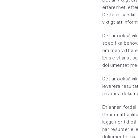
Det är viktigt a
erfarenhet, efte
Detta är särskil
viktigt att infor
Det är också vikt
specifika behov.
om man vill ha en
En skrivtjänst s
dokumentet mer 
Det är också vik
leverera resultat
använda dokument
En annan fördel 
Genom att anlita
lägga ner tid på
har resurser ell
dokumentet själ