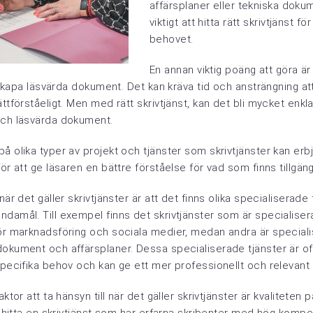
affärsplaner eller tekniska doku
viktigt att hitta rätt skrivtjänst f
behovet.
En annan viktig poäng att göra är 
tt skapa läsvärda dokument. Det kan kräva tid och ansträngning at
ättförståeligt. Men med rätt skrivtjänst, kan det bli mycket enkl
och läsvärda dokument.
å olika typer av projekt och tjänster som skrivtjänster kan er
ör att ge läsaren en bättre förståelse för vad som finns tillgängl
när det gäller skrivtjänster är att det finns olika specialiserade 
damål. Till exempel finns det skrivtjänster som är specialiser
för marknadsföring och sociala medier, medan andra är speciali
dokument och affärsplaner. Dessa specialiserade tjänster är 
specifika behov och kan ge ett mer professionellt och relevant 
aktor att ta hänsyn till när det gäller skrivtjänster är kvaliteten 