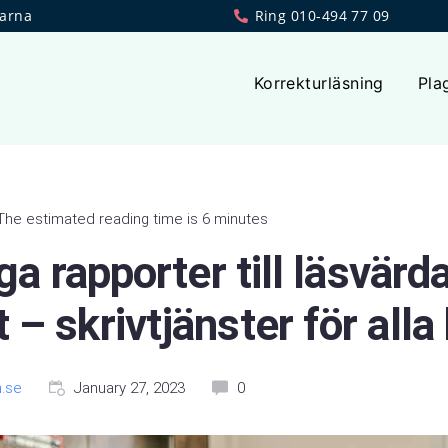
larna
Ring 010-494 77 09
Korrekturläsning
Pla
The estimated reading time is 6 minutes
ga rapporter till läsvärd
– skrivtjänster för alla
.se
January 27, 2023
0