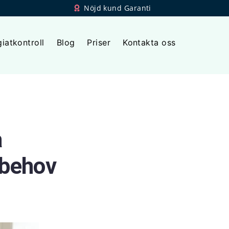
Nöjd kund Garanti
giatkontroll
Blog
Priser
Kontakta oss
a
 behov