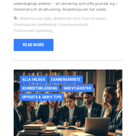
vetenskapliga arbeten – en utmaning som ofta grundar sig i
metodval och strukturering. Akademijouren har under...
Akademijouren hjälp
,
Akademiskt stöd
,
Empirisk analys
,
Empiriuppsats handledning
,
forskningsmetodik
,
Professionell vägledning
READ MORE
ALLA INLÄGG
EXAMENSARBETE
KORREKTURLÄSNING
SKRIVTJÄNSTER
UPPSATS & SKRIV TIPS