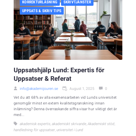
KORREKTURLÄSNING
SKRIVTJÄNSTER
UPPSATS & SKRIV TIPS
Uppsatshjälp Lund: Expertis för
Uppsatser & Referat
info@akademijouren.se
August 1, 2025
0
Vet du att 68% av alla examensarbeten vid Lunds universitet
genomgår minst en extern kvalitetsgranskning innan
inlämning? Denna överraskande siffra visar hur viktigt det är
med...
akademisk expertis
,
akademiskt skrivande
,
Akademiskt stöd
,
handledning för uppsatser
,
universitet i Lund