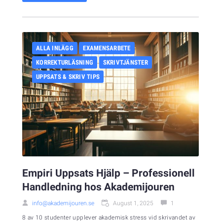
ALLA INLÄGG
EXAMENSARBETE
KORREKTURLÄSNING
SKRIVTJÄNSTER
UPPSATS & SKRIV TIPS
Empiri Uppsats Hjälp – Professionell
Handledning hos Akademijouren
info@akademijouren.se
August 1, 2025
1
8 av 10 studenter upplever akademisk stress vid skrivandet av