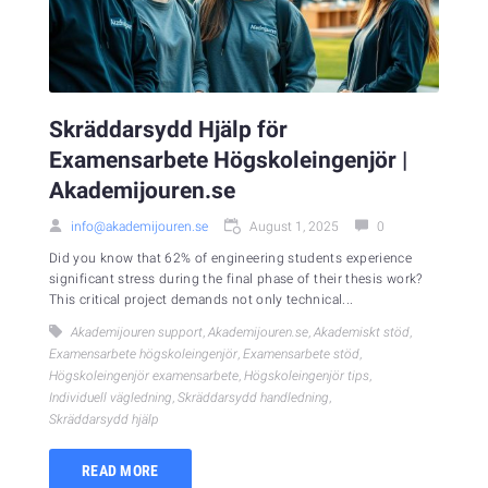
Skräddarsydd Hjälp för
Examensarbete Högskoleingenjör |
Akademijouren.se
info@akademijouren.se
August 1, 2025
0
Did you know that 62% of engineering students experience
significant stress during the final phase of their thesis work?
This critical project demands not only technical...
Akademijouren support
,
Akademijouren.se
,
Akademiskt stöd
,
Examensarbete högskoleingenjör
,
Examensarbete stöd
,
Högskoleingenjör examensarbete
,
Högskoleingenjör tips
,
Individuell vägledning
,
Skräddarsydd handledning
,
Skräddarsydd hjälp
READ MORE