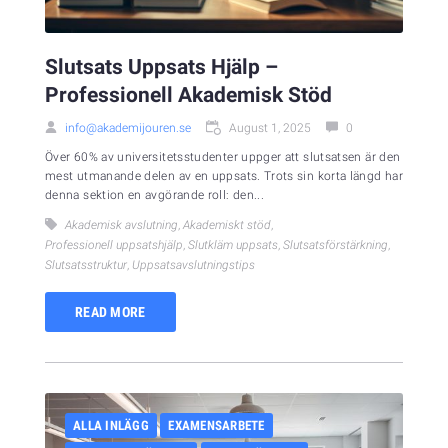
Slutsats Uppsats Hjälp –
Professionell Akademisk Stöd
info@akademijouren.se
August 1, 2025
0
Över 60% av universitetsstudenter uppger att slutsatsen är den
mest utmanande delen av en uppsats. Trots sin korta längd har
denna sektion en avgörande roll: den...
Akademisk avslutning
,
Akademiskt stöd
,
Professionell uppsatshjälp
,
Slutkläm uppsats
,
Slutsatsförstärkning
,
Slutsatsstruktur
,
Uppsatsavslutningstips
READ MORE
ALLA INLÄGG
EXAMENSARBETE