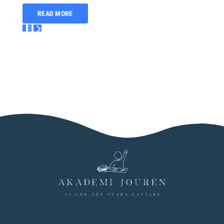
READ MORE
1
2