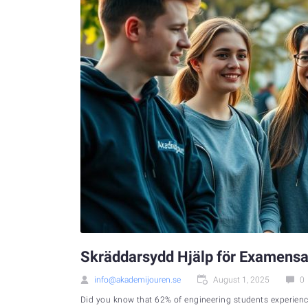
Skräddarsydd Hjälp för Examensa
info@akademijouren.se
August 1, 2025
0
Did you know that 62% of engineering students experience s