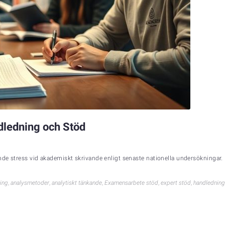
dledning och Stöd
de stress vid akademiskt skrivande enligt senaste nationella undersökningar. 
ing
,
analysmetoder
,
analytiskt tänkande
,
Examensarbete stöd
,
expert stöd
,
handledning