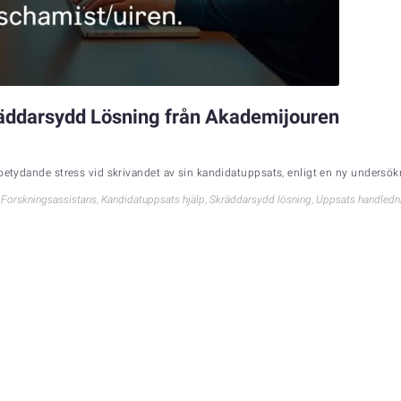
äddarsydd Lösning från Akademijouren
 betydande stress vid skrivandet av sin kandidatuppsats, enligt en ny undersök
,
Forskningsassistans
,
Kandidatuppsats hjälp
,
Skräddarsydd lösning
,
Uppsats handledn