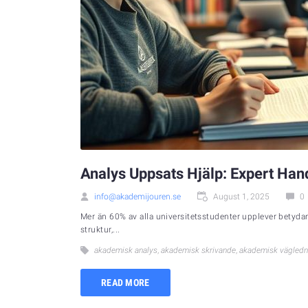
Analys Uppsats Hjälp: Expert Han
info@akademijouren.se
August 1, 2025
0
Mer än 60% av alla universitetsstudenter upplever betydan
struktur,...
akademisk analys
,
akademisk skrivande
,
akademisk vägledn
READ MORE