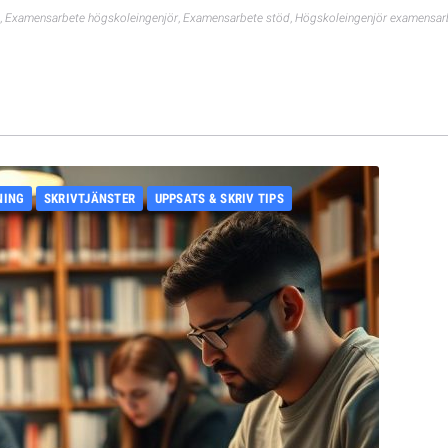
,
Examensarbete högskoleingenjör
,
Examensarbete stöd
,
Högskoleingenjör examensar
NING
SKRIVTJÄNSTER
UPPSATS & SKRIV TIPS