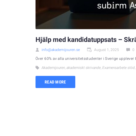
Hjälp med kandidatuppsats – Skr
info@akademijouren.se
August 1, 2025
0
Över 60% av alla universitetsstudenter i Sverige upplever
Akademijouren
,
akademiskt skrivande
,
Examensarbete stöd
READ MORE