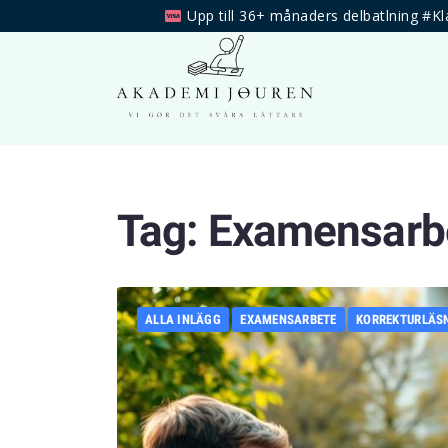
Upp till 36+ månaders delbatlning #Kl
Tag:
Examensarbe
ALLA INLÄGG
EXAMENSARBETE
KORREKTURLÄS