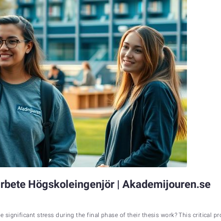
rbete Högskoleingenjör | Akademijouren.se
ignificant stress during the final phase of their thesis work? This critical pr