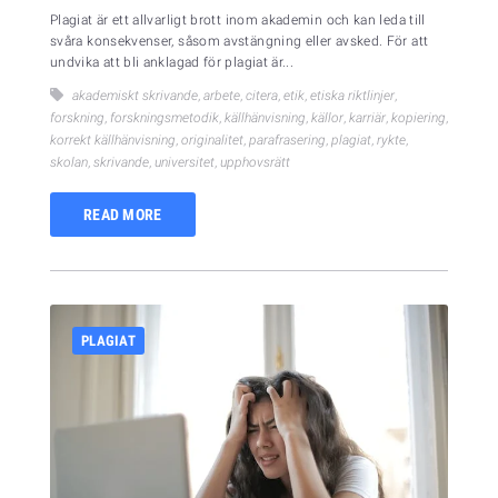
Plagiat är ett allvarligt brott inom akademin och kan leda till
svåra konsekvenser, såsom avstängning eller avsked. För att
undvika att bli anklagad för plagiat är...
akademiskt skrivande
,
arbete
,
citera
,
etik
,
etiska riktlinjer
,
forskning
,
forskningsmetodik
,
källhänvisning
,
källor
,
karriär
,
kopiering
,
korrekt källhänvisning
,
originalitet
,
parafrasering
,
plagiat
,
rykte
,
skolan
,
skrivande
,
universitet
,
upphovsrätt
READ MORE
PLAGIAT