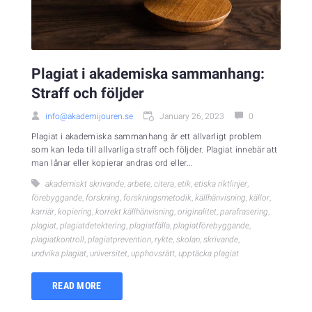
Plagiat i akademiska sammanhang:
Straff och följder
info@akademijouren.se
January 26, 2023
0
Plagiat i akademiska sammanhang är ett allvarligt problem
som kan leda till allvarliga straff och följder. Plagiat innebär att
man lånar eller kopierar andras ord eller...
akademiskt skrivande
,
arbete
,
citera
,
etik
,
etiska riktlinjer
,
förebyggande
,
forskning
,
forskningsmetodik
,
källhänvisning
,
källor
,
karriär
,
kopiering
,
korrekt källhänvisning
,
originalitet
,
parafrasering
,
plagiat
,
plagiatdetektering
,
plagiatfälla
,
plagiatförebyggande
,
plagiatkontroll
,
plagiatprevention
,
rykte
,
skolan
,
skrivande
,
undvika plagiat
,
universitet
,
upphovsrätt
,
upptäcka plagiat
READ MORE