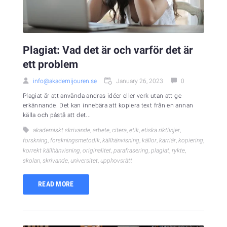
Plagiat: Vad det är och varför det är
ett problem
info@akademijouren.se
January 26, 2023
0
Plagiat är att använda andras idéer eller verk utan att ge
erkännande. Det kan innebära att kopiera text från en annan
källa och påstå att det...
akademiskt skrivande
,
arbete
,
citera
,
etik
,
etiska riktlinjer
,
forskning
,
forskningsmetodik
,
källhänvisning
,
källor
,
karriär
,
kopiering
,
korrekt källhänvisning
,
originalitet
,
parafrasering
,
plagiat
,
rykte
,
skolan
,
skrivande
,
universitet
,
upphovsrätt
READ MORE