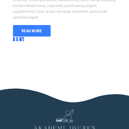
forskning
,
forskningsmetodik
,
källhänvisning
,
källor
,
karriär
,
kopiering
,
korrekt källhänvisning
,
originalitet
,
parafrasering
,
plagiat
,
plagiatkontroll
,
rykte
,
skolan
,
skrivande
,
universitet
,
upphovsrätt
,
upptäcka plagiat
READ MORE
1
2