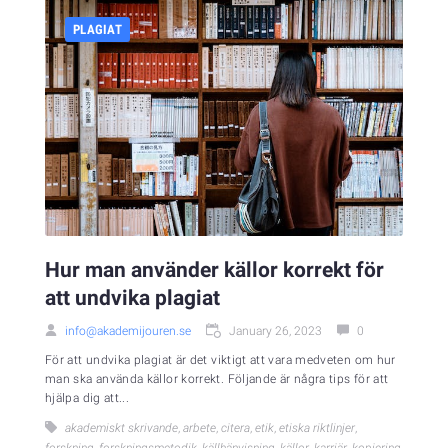
PLAGIAT
Hur man använder källor korrekt för
att undvika plagiat
info@akademijouren.se
January 26, 2023
0
För att undvika plagiat är det viktigt att vara medveten om hur
man ska använda källor korrekt. Följande är några tips för att
hjälpa dig att...
akademiskt skrivande
,
arbete
,
citera
,
etik
,
etiska riktlinjer
,