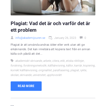
Plagiat: Vad det är och varför det är
ett problem
info@akademijouren.se
January 26, 2023
0
Plagiat är att använda andras idéer eller verk utan att ge
erkännande. Det kan innebära att kopiera text från en annan
källa och påstå att det...
akademiskt skrivande
,
arbete
,
citera
,
etik
,
etiska riktlinjer
,
forskning
,
forskningsmetodik
,
källhänvisning
,
källor
,
karriär
,
kopiering
,
korrekt källhänvisning
,
originalitet
,
parafrasering
,
plagiat
,
rykte
,
skolan
,
skrivande
,
universitet
,
upphovsrätt
READ MORE