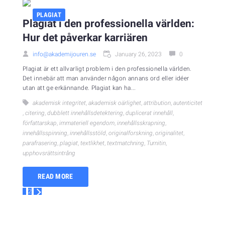
PLAGIAT
Plagiat i den professionella världen:
Hur det påverkar karriären
info@akademijouren.se
January 26, 2023
0
Plagiat är ett allvarligt problem i den professionella världen.
Det innebär att man använder någon annans ord eller idéer
utan att ge erkännande. Plagiat kan ha...
akademisk integritet
,
akademisk oärlighet
,
attribution
,
autenticitet
,
citering
,
dubblett innehållsdetektering
,
duplicerat innehåll
,
författarskap
,
immateriell egendom
,
innehållsskrapning
,
innehållsspinning
,
innehållsstöld
,
originalforskning
,
originalitet
,
parafrasering
,
plagiat
,
textlikhet
,
textmatchning
,
Turnitin
,
upphovsrättsintrång
READ MORE
1
2