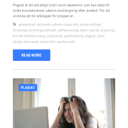
Plagiat är ett allvarligt brott inom akademin och kan leda till
svåra konsekvenser, såsom avstängning eller avsked. För att
undvika att bli anklagad för plagiat är...
akademiskt skrivande
,
arbete
,
citera
,
etik
,
etiska riktlinjer
,
forskning
,
forskningsmetodik
,
källhänvisning
,
källor
,
karriär
,
kopiering
,
korrekt källhänvisning
,
originalitet
,
parafrasering
,
plagiat
,
rykte
,
skolan
,
skrivande
,
universitet
,
upphovsrätt
READ MORE
PLAGIAT