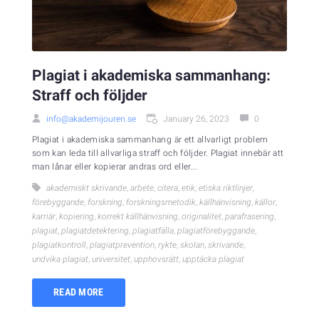
Plagiat i akademiska sammanhang:
Straff och följder
info@akademijouren.se
January 26, 2023
0
Plagiat i akademiska sammanhang är ett allvarligt problem
som kan leda till allvarliga straff och följder. Plagiat innebär att
man lånar eller kopierar andras ord eller...
akademiskt skrivande
,
arbete
,
citera
,
etik
,
etiska riktlinjer
,
förebyggande
,
forskning
,
forskningsmetodik
,
källhänvisning
,
källor
,
karriär
,
kopiering
,
korrekt källhänvisning
,
originalitet
,
parafrasering
,
plagiat
,
plagiatdetektering
,
plagiatfälla
,
plagiatförebyggande
,
plagiatkontroll
,
plagiatprevention
,
rykte
,
skolan
,
skrivande
,
undvika plagiat
,
universitet
,
upphovsrätt
,
upptäcka plagiat
READ MORE