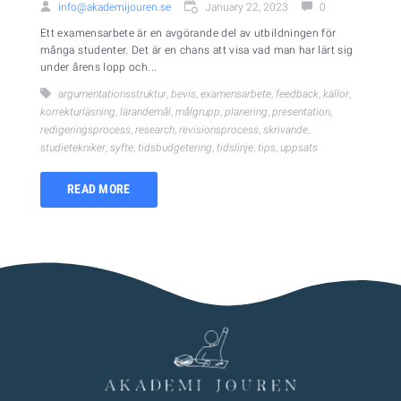
info@akademijouren.se
January 22, 2023
0
Ett examensarbete är en avgörande del av utbildningen för
många studenter. Det är en chans att visa vad man har lärt sig
under årens lopp och...
argumentationsstruktur
,
bevis
,
examensarbete
,
feedback
,
källor
,
korrekturläsning
,
lärandemål
,
målgrupp
,
planering
,
presentation
,
redigeringsprocess
,
research
,
revisionsprocess
,
skrivande
,
studietekniker
,
syfte
,
tidsbudgetering
,
tidslinje
,
tips
,
uppsats
READ MORE