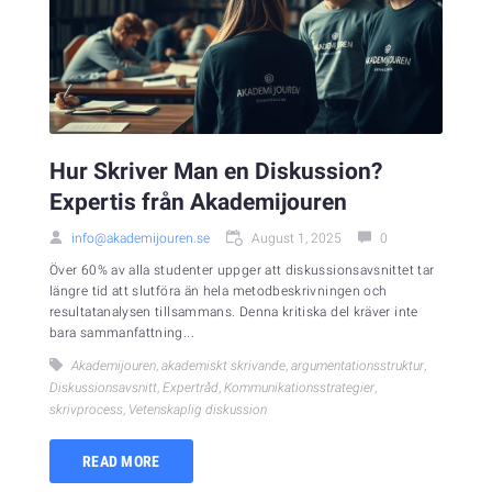
Hur Skriver Man en Diskussion?
Expertis från Akademijouren
info@akademijouren.se
August 1, 2025
0
Över 60% av alla studenter uppger att diskussionsavsnittet tar
längre tid att slutföra än hela metodbeskrivningen och
resultatanalysen tillsammans. Denna kritiska del kräver inte
bara sammanfattning...
Akademijouren
,
akademiskt skrivande
,
argumentationsstruktur
,
Diskussionsavsnitt
,
Expertråd
,
Kommunikationsstrategier
,
skrivprocess
,
Vetenskaplig diskussion
READ MORE