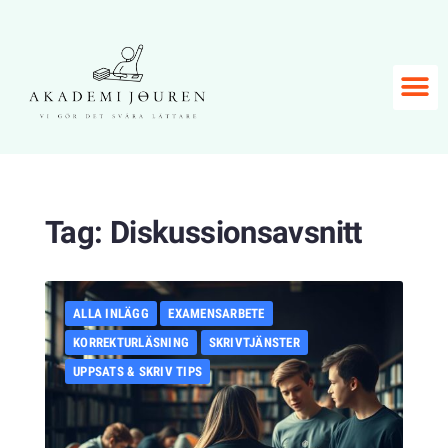
Tag:
Diskussionsavsnitt
ALLA INLÄGG
EXAMENSARBETE
KORREKTURLÄSNING
SKRIVTJÄNSTER
UPPSATS & SKRIV TIPS