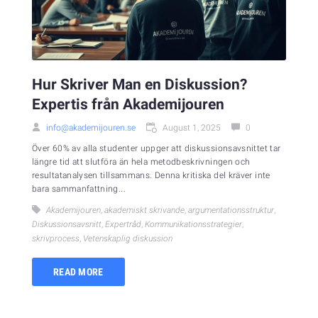
Hur Skriver Man en Diskussion?
Expertis från Akademijouren
info@akademijouren.se
August 1, 2025
0
Över 60% av alla studenter uppger att diskussionsavsnittet tar
längre tid att slutföra än hela metodbeskrivningen och
resultatanalysen tillsammans. Denna kritiska del kräver inte
bara sammanfattning...
Akademijouren
,
akademiskt skrivande
,
argumentationsstruktur
,
Diskussionsavsnitt
,
Expertråd
,
Kommunikationsstrategier
,
skrivprocess
,
Vetenskaplig diskussion
READ MORE