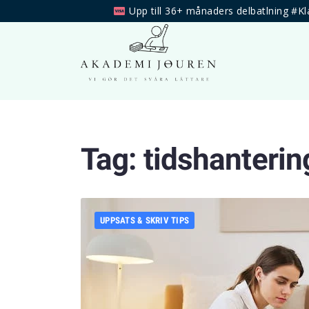
Upp till 36+ månaders delbatlning #Kl
Tag:
tidshanterin
UPPSATS & SKRIV TIPS