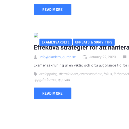
READ MORE
EXAMENSARBETE
UPPSATS & SKRIV TIPS
Effektiva strategier för att hant
info@akademijouren.se
January 22, 2023
Examensskrivning är en viktig och ofta avgörande tid för 
avslappning
,
distraktioner
,
examensarbete
,
fokus
,
förberede
uppgiftsformat
,
uppsats
READ MORE