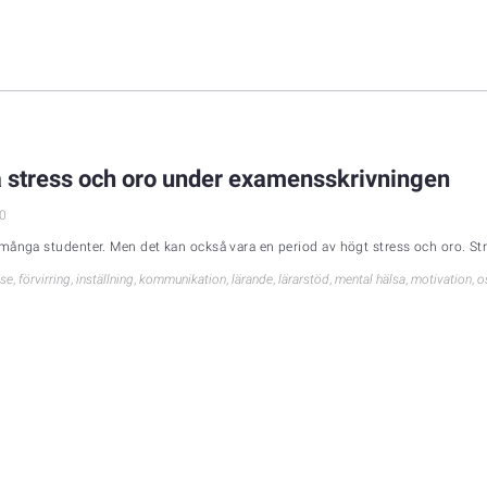
era stress och oro under examensskrivningen
0
många studenter. Men det kan också vara en period av högt stress och oro. Str
lse
,
förvirring
,
inställning
,
kommunikation
,
lärande
,
lärarstöd
,
mental hälsa
,
motivation
,
o