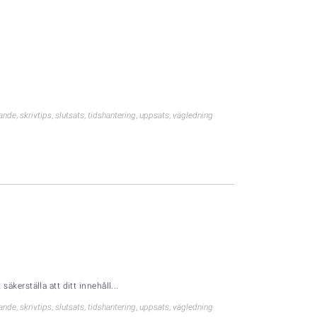
vande
,
skrivtips
,
slutsats
,
tidshantering
,
uppsats
,
vägledning
säkerställa att ditt innehåll...
vande
,
skrivtips
,
slutsats
,
tidshantering
,
uppsats
,
vägledning