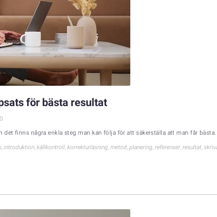
sats för bästa resultat
0
det finns några enkla steg man kan följa för att säkerställa att man får bästa..
s
,
introduktion
,
källkontroll
,
korrekturläsning
,
metod
,
planering
,
referenser
,
resultat
,
skri