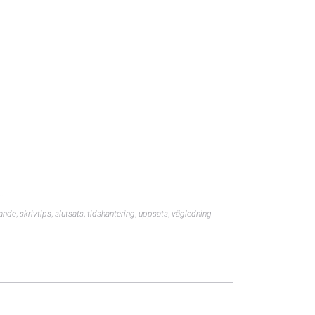
.
vande
,
skrivtips
,
slutsats
,
tidshantering
,
uppsats
,
vägledning