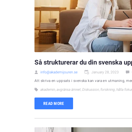
Så strukturerar du din svenska upp
info@akademijouren.se
January 28, 2023
Att skriva en uppsats i svenska kan vara en utmaning, men 
akademin
,
avgränsa ämnet
,
Diskussion
,
forskning
,
hålla foku
READ MORE