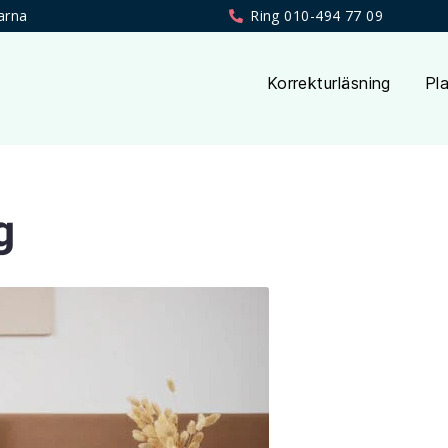
arna
Ring 010-494 77 09
Korrekturläsning
Pla
g