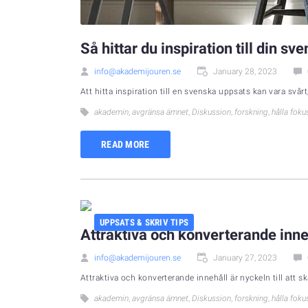
Så hittar du inspiration till din s
info@akademijouren.se
January 28, 2023
Att hitta inspiration till en svenska uppsats kan vara svårt, 
akademin
,
avgränsa ämnet
,
Diskussion
,
forskning
,
hålla foku
READ MORE
UPPSATS & SKRIV TIPS
Attraktiva och konverterande innehå
info@akademijouren.se
January 27, 2023
Attraktiva och konverterande innehåll är nyckeln till att ska
akademin
,
avgränsa ämnet
,
Diskussion
,
forskning
,
hålla foku