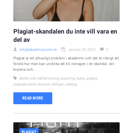
Plagiat-skandalen du inte vill vara en
del av
info@akademijouren.se
January 26, 2023
0
Plagiat är ett allvarligt problem i akademin och det är viktigt att
förstå hur man kan undvika att bli indragen i en skandal. Att
kopiera och...
äkthet
,
etik
,
källhänvisning
,
kopiering
,
kultur
,
plagiat
,
plagiatkontroll
,
resurser
,
riktlinjer
,
verktyg
READ MORE
PLAGIAT