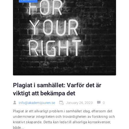
Plagiat i samhället: Varför det är
viktigt att bekämpa det
info@akademijouren.se
January 26, 2023
0
Plagiat är ett allvarligt problem i samhället idag, eftersom det
underminerar integriteten och trovärdigheten av forskning och
kreativt skapande. Detta kan leda till allvarliga konsekvenser,
både...