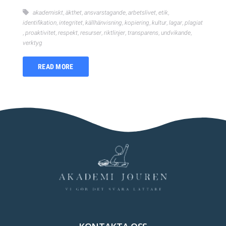
akademiskt
,
äkthet
,
ansvarstagande
,
arbetslivet
,
etik
,
identifikation
,
integritet
,
källhänvisning
,
kopiering
,
kultur
,
lagar
,
plagiat
,
proaktivitet
,
respekt
,
resurser
,
riktlinjer
,
transparens
,
undvikande
,
verktyg
READ MORE