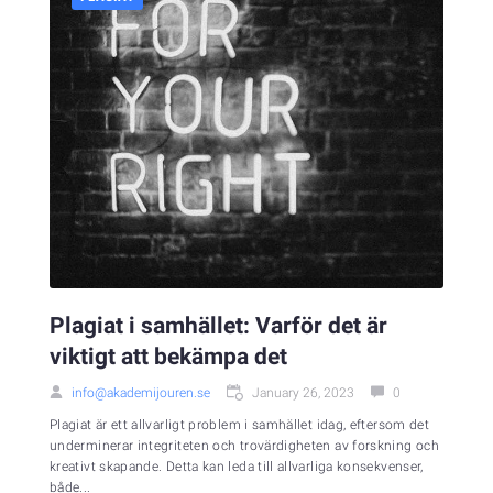
Plagiat i samhället: Varför det är
viktigt att bekämpa det
info@akademijouren.se
January 26, 2023
0
Plagiat är ett allvarligt problem i samhället idag, eftersom det
underminerar integriteten och trovärdigheten av forskning och
kreativt skapande. Detta kan leda till allvarliga konsekvenser,
både...