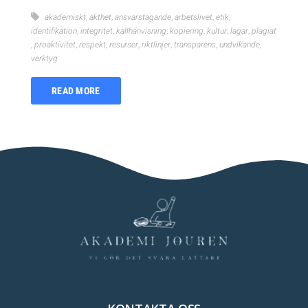
akademiskt
,
äkthet
,
ansvarstagande
,
arbetslivet
,
etik
,
identifikation
,
integritet
,
källhänvisning
,
kopiering
,
kultur
,
lagar
,
plagiat
,
proaktivitet
,
respekt
,
resurser
,
riktlinjer
,
transparens
,
undvikande
,
verktyg
READ MORE