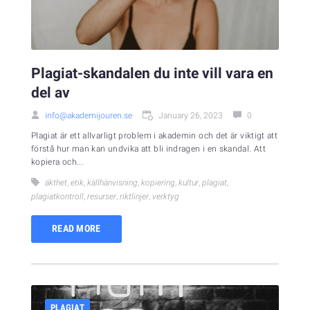
Plagiat-skandalen du inte vill vara en
del av
info@akademijouren.se
January 26, 2023
0
Plagiat är ett allvarligt problem i akademin och det är viktigt att
förstå hur man kan undvika att bli indragen i en skandal. Att
kopiera och...
äkthet
,
etik
,
källhänvisning
,
kopiering
,
kultur
,
plagiat
,
plagiatkontroll
,
resurser
,
riktlinjer
,
verktyg
READ MORE
PLAGIAT