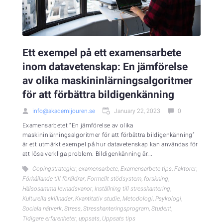
Ett exempel på ett examensarbete
inom datavetenskap: En jämförelse
av olika maskininlärningsalgoritmer
för att förbättra bildigenkänning
info@akademijouren.se
January 22, 2023
0
Examensarbetet “En jämförelse av olika
maskininlärningsalgoritmer för att förbättra bildigenkänning”
är ett utmärkt exempel på hur datavetenskap kan användas för
att lösa verkliga problem. Bildigenkänning är...
Copingstrategier
,
examensarbete
,
Examensarbete tips
,
Faktorer
,
Förhållande till föräldrar
,
Formellt stödsystem
,
forskning
,
Hälsosamma levnadsvanor
,
Inställning till stresshantering
,
Kulturella skillnader
,
Kvantitativ studie
,
Metodologi
,
Psykologi
,
Sociala nätverk
,
Stress
,
Stresshanteringsprogram
,
Student
,
Tidigare erfarenheter
,
uppsats
,
Uppsats tips