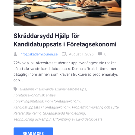
Skräddarsydd Hjälp för
Kandidatuppsats i Företagsekonomi
info@akademijouren.se
August 1, 2025
0
72% av alla universitetsstudenter upplever ångest vid tanken
på att skriva sin kandidatuppsats. Denna siffra blir ännu mer
påtaglig inom ämnen som kräver strukturerad problemanalys
och...
akademiskt skrivande
,
Examensarbete tips
,
Företagsekonomisk analys
,
Forskningsmetodik inom företagsekonomi
,
Kandidatuppsats i Företagsekonomi
,
Problemformulering och syfte
,
Referenshantering
,
Skräddarsydd handledning
,
Teoribildning och empiri
,
Utformning av kandidatuppsats
READ MORE