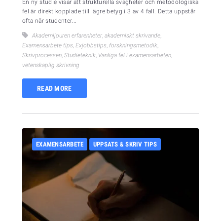
En ny studie visar att strukturella svagheter och metodologiska
fel är direkt kopplade till lägre betyg i 3 av 4 fall. Detta uppstår
ofta när studenter...
Akademijouren erfarenheter
,
akademiskt skrivande
,
Examensarbete tips
,
Exjobbstips
,
forskningsmetodik
,
Skrivprocessen
,
Studieteknik
,
Vanliga fel i examensarbeten
,
vetenskaplig skrivning
READ MORE
EXAMENSARBETE
UPPSATS & SKRIV TIPS