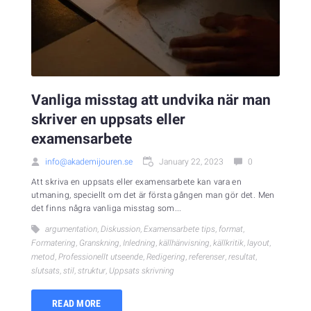
Vanliga misstag att undvika när man
skriver en uppsats eller
examensarbete
info@akademijouren.se
January 22, 2023
0
Att skriva en uppsats eller examensarbete kan vara en
utmaning, speciellt om det är första gången man gör det. Men
det finns några vanliga misstag som...
argumentation
,
Diskussion
,
Examensarbete tips
,
format
,
Formatering
,
Granskning
,
Inledning
,
källhänvisning
,
källkritik
,
layout
,
metod
,
Professionellt utseende
,
Redigering
,
referenser
,
resultat
,
slutsats
,
stil
,
struktur
,
Uppsats skrivning
READ MORE