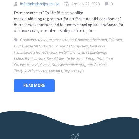
info@akademijouren.se
January 22, 2023
0
Examensarbetet “En jämförelse av olika
maskininlärningsalgoritmer för att förbättra bildigenkänning”
är ett utmärkt exempel på hur datavetenskap kan användas för
att lösa verkliga problem. Bildigenkänning är...
Copingstrategier
,
examensarbete
,
Examensarbete tips
,
Faktorer
,
Förhållande till föräldrar
,
Formellt stödsystem
,
forskning
,
Hälsosamma levnadsvanor
,
Inställning till stresshantering
,
Kulturella skillnader
,
Kvantitativ studie
,
Metodologi
,
Psykologi
,
Sociala nätverk
,
Stress
,
Stresshanteringsprogram
,
Student
,
Tidigare erfarenheter
,
uppsats
,
Uppsats tips
READ MORE