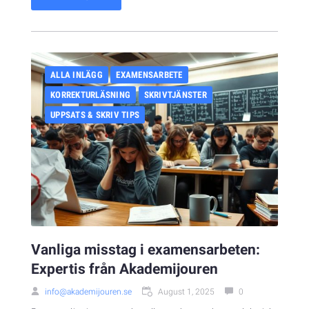
ALLA INLÄGG
EXAMENSARBETE
KORREKTURLÄSNING
SKRIVTJÄNSTER
UPPSATS & SKRIV TIPS
Vanliga misstag i examensarbeten:
Expertis från Akademijouren
info@akademijouren.se
August 1, 2025
0