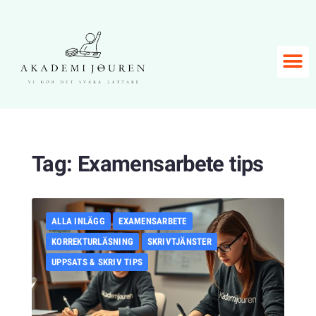
Tag:
Examensarbete tips
ALLA INLÄGG
EXAMENSARBETE
KORREKTURLÄSNING
SKRIVTJÄNSTER
UPPSATS & SKRIV TIPS