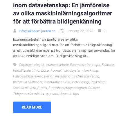
inom datavetenskap: En jämförelse
av olika maskininlärningsalgoritmer
för att förbättra bildigenkänning
info@akademijouren.se
January 22, 2023
0
Examensarbetet “En jämförelse av olika
maskininlärningsalgoritmer för att förbättra bildigenkänning”
är ett utmärkt exempel på hur datavetenskap kan användas för
att lösa verkliga problem. Bildigenkänning är...
Copingstrategier
,
examensarbete
,
Examensarbete tips
,
Faktorer
,
Förhållande till föräldrar
,
Formellt stödsystem
,
forskning
,
Hälsosamma levnadsvanor
,
Inställning till stresshantering
,
Kulturella skillnader
,
Kvantitativ studie
,
Metodologi
,
Psykologi
,
Sociala nätverk
,
Stress
,
Stresshanteringsprogram
,
Student
,
Tidigare erfarenheter
,
uppsats
,
Uppsats tips
READ MORE