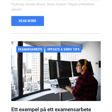
Psykologi
,
Sociala nätverk
,
Stress
,
Student
,
Tidigare erfarenheter
,
uppsats
READ MORE
EXAMENSARBETE
UPPSATS & SKRIV TIPS
Ett exempel på ett examensarbete