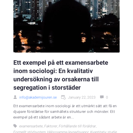
Ett exempel på ett examensarbete
inom sociologi: En kvalitativ
undersökning av orsakerna till
segregation i storstäder
info@akademijouren.se
January 22, 2023
0
Ett examensarbete inom sociologi är ett utmärkt sätt att få en
djupare förståelse för samhällets strukturer och mönster. Ett
exempel på ett sådant arbete är en...
examensarbete
,
Faktorer
,
Förhållande till föräldrar
,
Formellt stödsystem
,
Hälsosamma levnadsvanor
,
Kvantitativ studie
,