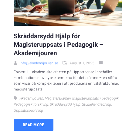
Skräddarsydd Hjälp för
Magisteruppsats i Pedagogik –
Akademijouren
info@akademijouren.se
August 1, 2025
1
Endast 11 akademiska arbeten på Uppsatser.se innehåller
kombinationen av nyckeltermerna för detta ämne – en siffra
som visar på komplexiteten i att producera en välstrukturerad
magisteruppsats...
Akademijouren
,
Magisterexamen
,
Magisteruppsats i pedagogik
,
Pedagogisk forskning
,
Skräddarsydd hjälp
,
Studiehandledning
,
Uppsatscoachning
READ MORE