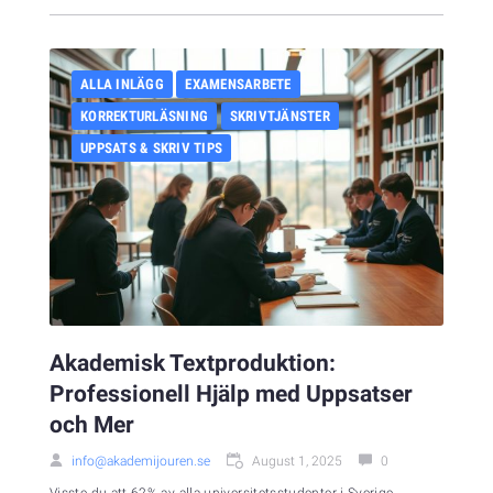
ALLA INLÄGG
EXAMENSARBETE
KORREKTURLÄSNING
SKRIVTJÄNSTER
UPPSATS & SKRIV TIPS
Akademisk Textproduktion:
Professionell Hjälp med Uppsatser
och Mer
info@akademijouren.se
August 1, 2025
0
Visste du att 62% av alla universitetsstudenter i Sverige