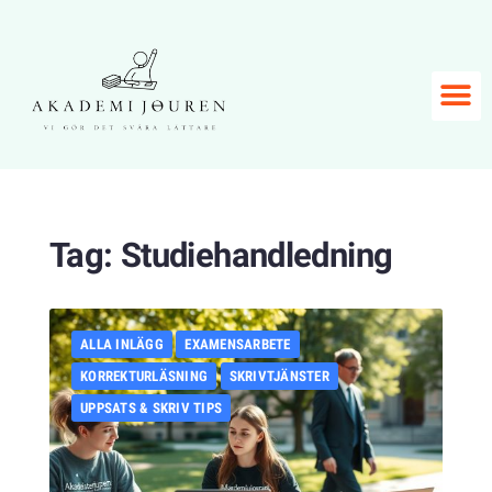
Tag:
Studiehandledning
ALLA INLÄGG
EXAMENSARBETE
KORREKTURLÄSNING
SKRIVTJÄNSTER
UPPSATS & SKRIV TIPS