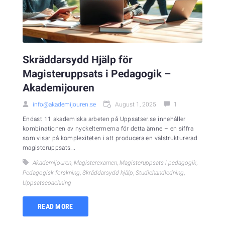
Skräddarsydd Hjälp för
Magisteruppsats i Pedagogik –
Akademijouren
info@akademijouren.se
August 1, 2025
1
Endast 11 akademiska arbeten på Uppsatser.se innehåller
kombinationen av nyckeltermerna för detta ämne – en siffra
som visar på komplexiteten i att producera en välstrukturerad
magisteruppsats...
Akademijouren
,
Magisterexamen
,
Magisteruppsats i pedagogik
,
Pedagogisk forskning
,
Skräddarsydd hjälp
,
Studiehandledning
,
Uppsatscoachning
READ MORE