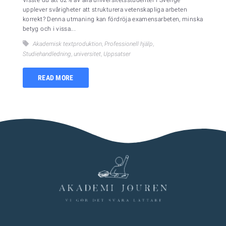
upplever svårigheter att strukturera vetenskapliga arbeten
korrekt? Denna utmaning kan fördröja examensarbeten, minska
betyg och i vissa...
Akademisk textproduktion
,
Professionell hjälp
,
Studiehandledning
,
universitet
,
Uppsatser
READ MORE