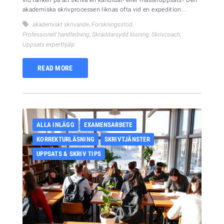
akademiska skrivprocessen liknas ofta vid en expedition...
akademiskt skrivande
,
Forskningsstöd
,
Professionell handledning
,
Skräddarsydd lösning
,
Skrivcoach
,
Uppsats experthjälp
READ MORE
ALLA INLÄGG
EXAMENSARBETE
KORREKTURLÄSNING
SKRIVTJÄNSTER
UPPSATS & SKRIV TIPS