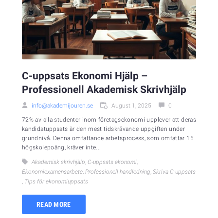
C-uppsats Ekonomi Hjälp –
Professionell Akademisk Skrivhjälp
info@akademijouren.se
August 1, 2025
0
72% av alla studenter inom företagsekonomi upplever att deras
kandidatuppsats är den mest tidskrävande uppgiften under
grundnivå. Denna omfattande arbetsprocess, som omfattar 15
högskolepoäng, kräver inte...
Akademisk skrivhjälp
,
C-uppsats ekonomi
,
Ekonomiexamensarbete
,
Professionell handledning
,
Skriva C-uppsats
,
Tips för ekonomiuppsats
READ MORE