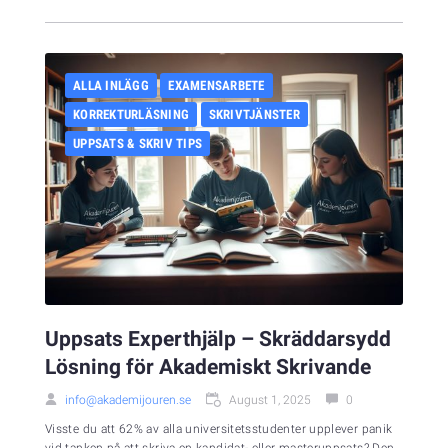
ALLA INLÄGG
EXAMENSARBETE
KORREKTURLÄSNING
SKRIVTJÄNSTER
UPPSATS & SKRIV TIPS
Uppsats Experthjälp – Skräddarsydd
Lösning för Akademiskt Skrivande
info@akademijouren.se
August 1, 2025
0
Visste du att 62% av alla universitetsstudenter upplever panik
vid tanken på att skriva en kandidat- eller masteruppsats? Den