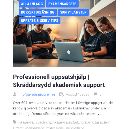
ALLA INLÄGG
EXAMENSARBETE
KORREKTURLÄSNING
SKRIVTJÄNSTER
UPPSATS & SKRIV TIPS
Professionell uppsatshjälp |
Skräddarsydd akademisk support
info@akademijouren.se
August 1, 2025
0
Över 60% av alla universitetsstudenter i Sverige uppger att de
känt sig överväldigade av akademiska skrivkrav under sin
utbildning. Denna siffra belyser ett växande behov av...
Akademisk coachning
,
Akademiskt stöd
,
Forskningsassistent
,
Litteraturgenomgång
,
Professionell handledning
,