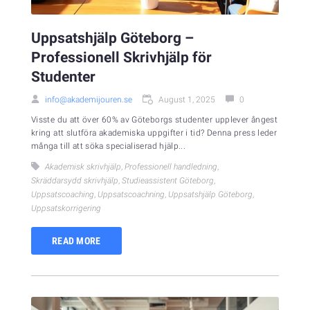
Uppsatshjälp Göteborg –
Professionell Skrivhjälp för
Studenter
info@akademijouren.se
August 1, 2025
0
Visste du att över 60% av Göteborgs studenter upplever ångest
kring att slutföra akademiska uppgifter i tid? Denna press leder
många till att söka specialiserad hjälp...
Akademisk skrivhjälp
,
Professionell handledning
,
Skräddarsydd skrivhjälp
,
Studieassistent Göteborg
,
Uppsatscoaching
,
Uppsatscoachning
,
Uppsatshjälp Göteborg
,
Uppsatskorrigering
READ MORE