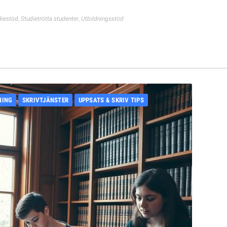
diestöd
,
Studietrötta studenter
,
Utbildningsstöd
NING
SKRIVTJÄNSTER
UPPSATS & SKRIV TIPS