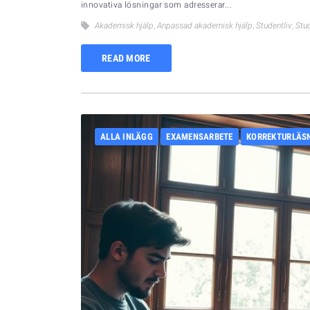
innovativa lösningar som adresserar...
Akademisk hjälp
,
Anpassad akademisk hjälp
,
Studentliv
,
Stu
READ MORE
ALLA INLÄGG
EXAMENSARBETE
KORREKTURLÄS