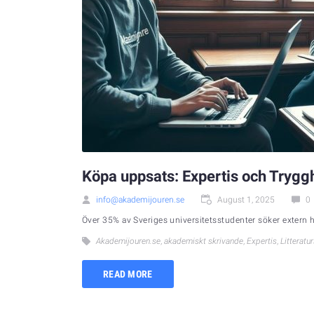
Köpa uppsats: Expertis och Tryg
info@akademijouren.se
August 1, 2025
0
Över 35% av Sveriges universitetsstudenter söker extern h
Akademijouren.se
,
akademiskt skrivande
,
Expertis
,
Litteratu
READ MORE