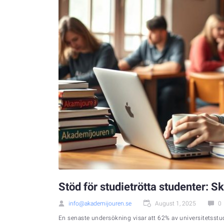
Stöd för studietrötta studenter:
info@akademijouren.se
August 1, 2025
0
En senaste undersökning visar att 62% av universitetsst