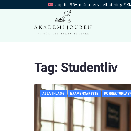
Upp till 36+ månaders delbatlning #Kl
Tag:
Studentliv
ALLA INLÄGG
EXAMENSARBETE
KORREKTURLÄS