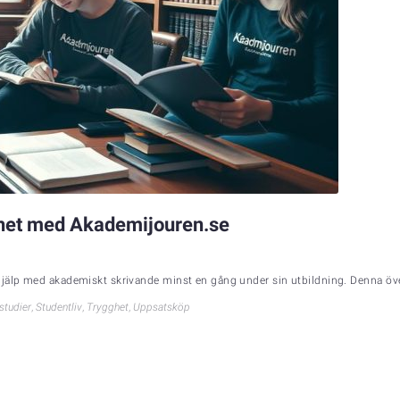
ghet med Akademijouren.se
jälp med akademiskt skrivande minst en gång under sin utbildning. Denna överr
rstudier
,
Studentliv
,
Trygghet
,
Uppsatsköp