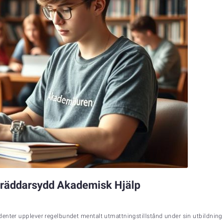
 Skräddarsydd Akademisk Hjälp
udenter upplever regelbundet mentalt utmattningstillstånd under sin utbildni