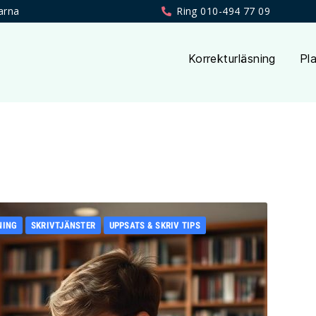
arna
Ring 010-494 77 09
Korrekturläsning
Pla
NING
SKRIVTJÄNSTER
UPPSATS & SKRIV TIPS