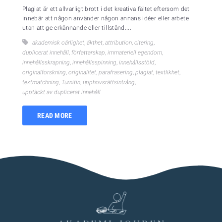
Plagiat är ett allvarligt brott i det kreativa fältet eftersom det
innebär att någon använder någon annans idéer eller arbete
utan att ge erkännande eller tillstånd....
akademisk oärlighet
,
äkthet
,
attribution
,
citering
,
duplicerat innehåll
,
författarskap
,
immateriell egendom
,
innehållsskrapning
,
innehållsspinning
,
innehållsstöld
,
originalforskning
,
originalitet
,
parafrasering
,
plagiat
,
textlikhet
,
textmatchning
,
Turnitin
,
upphovsrättsintrång
,
upptäckt av duplicerat innehåll
READ MORE