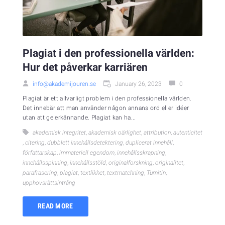
Plagiat i den professionella världen:
Hur det påverkar karriären
info@akademijouren.se
January 26, 2023
0
Plagiat är ett allvarligt problem i den professionella världen.
Det innebär att man använder någon annans ord eller idéer
utan att ge erkännande. Plagiat kan ha...
akademisk integritet
,
akademisk oärlighet
,
attribution
,
autenticitet
,
citering
,
dubblett innehållsdetektering
,
duplicerat innehåll
,
författarskap
,
immateriell egendom
,
innehållsskrapning
,
innehållsspinning
,
innehållsstöld
,
originalforskning
,
originalitet
,
parafrasering
,
plagiat
,
textlikhet
,
textmatchning
,
Turnitin
,
upphovsrättsintrång
READ MORE