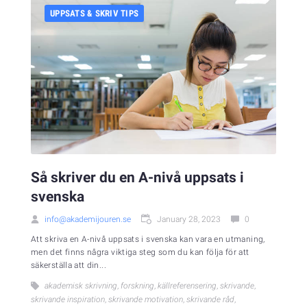
UPPSATS & SKRIV TIPS
Så skriver du en A-nivå uppsats i
svenska
info@akademijouren.se
January 28, 2023
0
Att skriva en A-nivå uppsats i svenska kan vara en utmaning,
men det finns några viktiga steg som du kan följa för att
säkerställa att din...
akademisk skrivning
,
forskning
,
källreferensering
,
skrivande
,
skrivande inspiration
,
skrivande motivation
,
skrivande råd
,