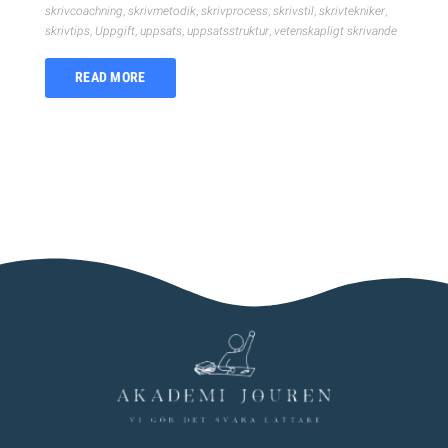
skrivcoachning
,
skrivmetodik
,
skrivprocess
,
skrivstil
,
skrivtekniker
,
skrivtips
,
Uppgift
,
uppsats
,
uppsatsstruktur
,
vetenskapligt skrivande
READ MORE