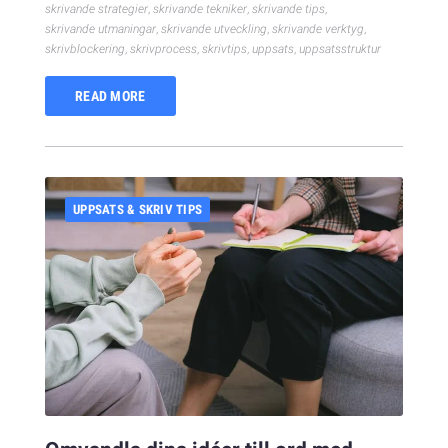
skrivande strategier
,
skrivande tekniker
,
skrivande tips
,
skrivande utmaningar
,
skrivande utveckling
,
skrivande verktyg
,
skrivblockering
,
skrivprocess
,
skrivtips
,
uppsats
,
uppsatsstruktur
READ MORE
UPPSATS & SKRIV TIPS