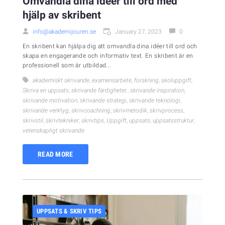
Omvandla dina idéer till ord med
hjälp av skribent
info@akademijouren.se
January 27, 2023
0
En skribent kan hjälpa dig att omvandla dina idéer till ord och
skapa en engagerande och informativ text. En skribent är en
professionell som är utbildad...
akademiskt skrivande
,
examensarbete
,
forskning
,
skoluppgift
,
Skriva en uppsats
,
skrivande färdigheter.
,
skrivande inspiration
,
skrivande motivation
,
skrivande strategi
,
skrivande teknologi
,
skrivande verktyg
,
skrivcoachning
,
skrivmetodik
,
skrivprocess
,
skrivstil
,
skrivtekniker
,
skrivtips
,
Uppgift
,
uppsats
,
uppsatsstruktur
,
vetenskapligt skrivande
READ MORE
UPPSATS & SKRIV TIPS