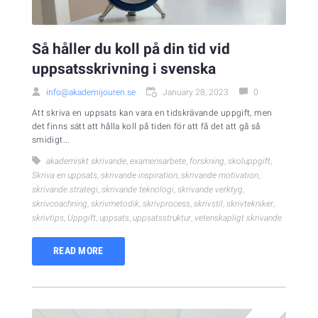
Så håller du koll på din tid vid
uppsatsskrivning i svenska
info@akademijouren.se
January 28, 2023
0
Att skriva en uppsats kan vara en tidskrävande uppgift, men
det finns sätt att hålla koll på tiden för att få det att gå så
smidigt...
akademiskt skrivande
,
examensarbete
,
forskning
,
skoluppgift
,
Skriva en uppsats
,
skrivande inspiration
,
skrivande motivation
,
skrivande strategi
,
skrivande teknologi
,
skrivande verktyg
,
skrivcoachning
,
skrivmetodik
,
skrivprocess
,
skrivstil
,
skrivtekniker
,
skrivtips
,
Uppgift
,
uppsats
,
uppsatsstruktur
,
vetenskapligt skrivande
READ MORE