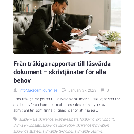
Från tråkiga rapporter till läsvärda
dokument – skrivtjänster för alla
behov
info@akademijouren.se
January 27, 2023
0
Från tråkiga rapporter till läsvärda dokument – skrivtjänster för
alla behov” kan handla om att presentera olika typer av
skrivtjänster som finns tillgängliga för att hjälpa...
akademiskt skrivande
,
examensarbete
,
forskning
,
skoluppgift
,
Skriva en uppsats
,
skrivande inspiration
,
skrivande motivation
,
skrivande strategi
,
skrivande teknologi
,
skrivande verktyg
,