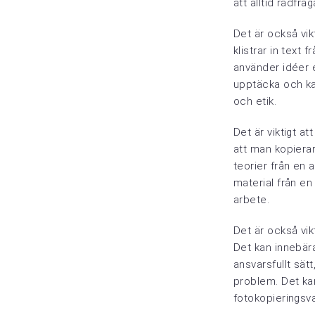
att alltid rådfr
Det är också vik
klistrar in text
använder idéer e
upptäcka och kan
och etik.
Det är viktigt a
att man kopierar
teorier från en 
material från en
arbete.
Det är också vik
Det kan innebära
ansvarsfullt sät
problem. Det ka
fotokopieringsva