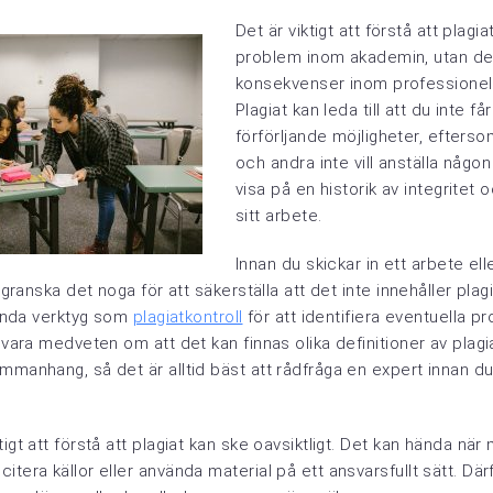
Det är viktigt att förstå att plagia
problem inom akademin, utan de
konsekvenser inom professione
Plagiat kan leda till att du inte få
förförljande möjligheter, efters
och andra inte vill anställa någo
visa på en historik av integritet oc
sitt arbete.
Innan du skickar in ett arbete el
t granska det noga för att säkerställa att det inte innehåller plag
nvända verktyg som
plagiatkontroll
för att identifiera eventuella p
t vara medveten om att det kan finnas olika definitioner av pla
mmanhang, så det är alltid bäst att rådfråga en expert innan du 
tigt att förstå att plagiat kan ske oavsiktligt. Det kan hända när
tera källor eller använda material på ett ansvarsfullt sätt. Därf