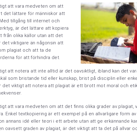
tigt att vara medveten om att
rt det lättare för människor att
ed tillgång till internet och
rktyg, är det lättare att kopiera
t från olika källor utan att det
 det viktigare än någonsin att
m plagiat och att ta de
derna för att förhindra det.
igt att notera att inte alltid är det oavsiktligt, ibland kan det var
käl som bristande tid eller kunskap, brist på disciplin eller enke
r det viktigt att notera att plagiat är ett brott mot moral och et
onsekvenser.
tigt att vara medveten om att det finns olika grader av plagiat, 
dra. Enkel textkopiering är ett exempel på en allvarligare form a
n annans idé eller teori i ett arbete utan att ge erkännande k
en oavsett graden av plagiat, är det viktigt att ta det på allvar 