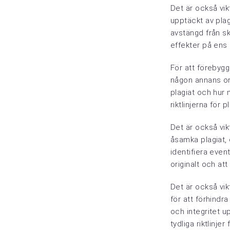
Det är också vik
upptäckt av plagia
avstängd från sk
effekter på ens 
För att förebygga
någon annans ord
plagiat och hur 
riktlinjerna för 
Det är också vik
åsamka plagiat, 
identifiera event
originalt och att
Det är också vik
för att förhindra
och integritet u
tydliga riktlinje