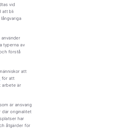
dtas vid
 att bli
 långvariga
an använder
ka typerna av
 och förstå
 människor att
l
för att
t arbete är
 som är ansvarig
 där originalitet
splatser har
och åtgärder för