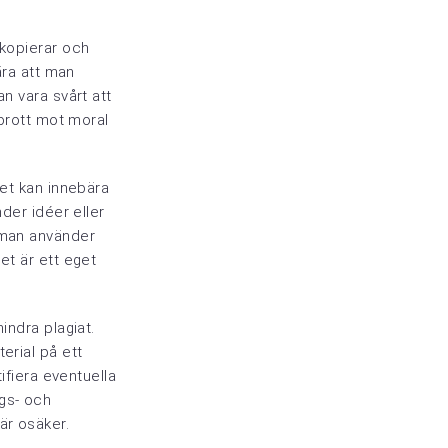
 kopierar och
ära att man
an vara svårt att
 brott mot moral
Det kan innebära
nder idéer eller
t man använder
et är ett eget
indra plagiat.
erial på ett
tifiera eventuella
gs- och
är osäker.