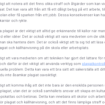
tigt att notera att det finns olika straff och åtgärder som kan vi
t. Det kan vara allt från att få ett dåligt betyg på ett arbete, till
olan eller få sparken från ett jobb. Dessa konsekvenser kan ha
karriär och rykte.
 plagiat är det viktigt att alltid ge erkännande till källor när m
 eller idéer. Det är också viktigt att vara medveten om de oli
man ska hantera dem. Det är också viktigt att ta sig tid att läsa
plagiat och källhänvisning på din skola eller arbetsplats.
tigt att vara medveten om att tekniken har gjort det lättare för
och därför är det viktigt att använda verktyg som
plagiatkontrol
uella problem. Detta kan vara ett bra sätt att säkerställa att dit
 du inte åsamkar plagiat oavsiktligt.
tigt att komma ihåg att det inte bara är den enskilda personen
 plagiat, utan det är också samhällets ansvar att skapa en kultur
ppskattas och belönas. Detta kan innebära att skolor och arbet
r för plagiat och källhänvisning, och att det finns lämpliga straff 