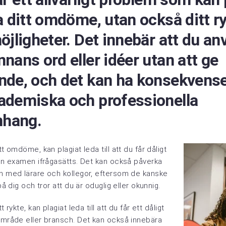
a ditt omdöme, utan också ditt r
öjligheter. Det innebär att du a
nans ord eller idéer utan att ge
nde, och det kan ha konsekvens
ademiska och professionella
hang.
tt omdöme, kan plagiat leda till att du får dåligt
din examen ifrågasätts. Det kan också påverka
en med lärare och kollegor, eftersom de kanske
 på dig och tror att du är oduglig eller okunnig.
t rykte, kan plagiat leda till att du får ett dåligt
 område eller bransch. Det kan också innebära