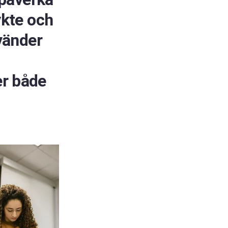
ykte och
nvänder
er både