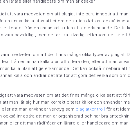
åga en lärare eller handledare om man är osäker.
tigt att vara medveten om att plagiat inte bara innebär att man
 från en annan källa utan att citera den, utan det kan också inneb
ller teorier från en annan källa utan att ge erkännande. Detta k
 vara oavsiktligt, men det är lika allvarligt eftersom det är ett
tt vara medveten om att det finns många olika typer av plagiat. 
 text från en annan källa utan att citera den, eller att man anvä
annan källa utan att ge erkännande. Det kan också innebära at
 annan källa och ändrar det lite för att göra det verka som om d
tigt att vara medveten om att det finns många olika sätt att förh
 att man lär sig hur man korrekt citerar källor och använder mat
t, eller att man använder verktyg som
plagiatkontroll
för att iden
n också innebära att man är organiserad och har bra antecknin
nor, eller att man rådfrågar en lärare eller handledare om man 