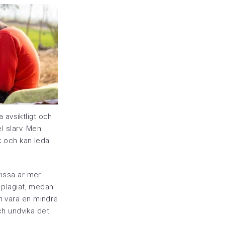
a avsiktligt och
l slarv. Men
ik och kan leda
vissa är mer
v plagiat, medan
an vara en mindre
och undvika det.