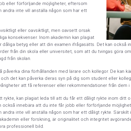
obb eller förförljande möjligheter, eftersom
 andra inte vill anställa någon som har ett
vsiktligt eller oavsiktligt, men oavsett orsak
rliga konsekvenser. Inom akademin kan plagiat
 får dåliga betyg eller att din examen ifrågasätts. Det kan också 
ärder från din skola eller universitet, som att du tvingas göra om
ngd från skolan.
å påverka dina förhållanden med lärare och kollegor. De kan kä
g och det kan påverka deras syn på dig som student eller kolleg
svårigheter att få referenser eller rekommendationer från dem i
tt rykte, kan plagiat leda till att du får ett dåligt rykte inom ditt
 också innebära att du inte får jobb eller förförljande möjlighe
 andra inte vill anställa någon som har ett dåligt rykte. Särskilt
ademin eller forskning, är originalitet och integritet avgörande
bra professionell bild.