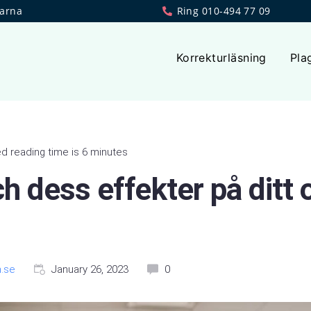
larna
Ring 010-494 77 09
Korrekturläsning
Pla
d reading time is 6 minutes
ch dess effekter på dit
.se
January 26, 2023
0