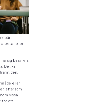
innebära
 arbetet eller
nna sig besvikna
a. Det kan
 framtiden.
 område eller
ter, eftersom
 inom vissa
 för att