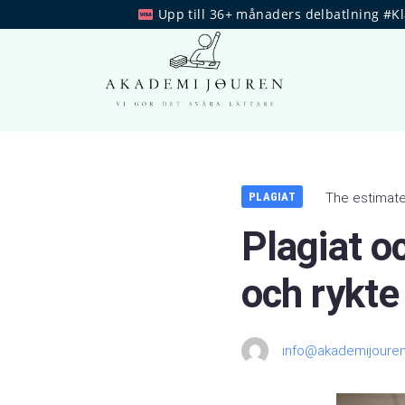
Upp till 36+ månaders delbatlning #K
PLAGIAT
The estimate
Plagiat o
och rykte
info@akademijouren