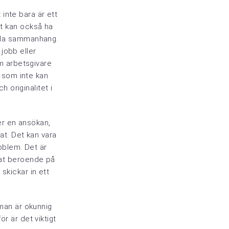
t inte bara är ett
t kan också ha
lla sammanhang.
r jobb eller
om arbetsgivare
n som inte kan
h originalitet i
ler en ansökan,
iat. Det kan vara
roblem. Det är
giat beroende på
skickar in ett
 man är okunnig
ör är det viktigt