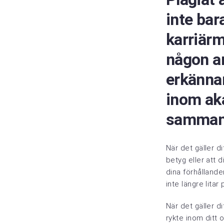
inte bar
karriärm
någon an
erkänna
inom ak
samman
När det gäller di
betyg eller att 
dina förhålland
inte längre litar
När det gäller dit
rykte inom ditt