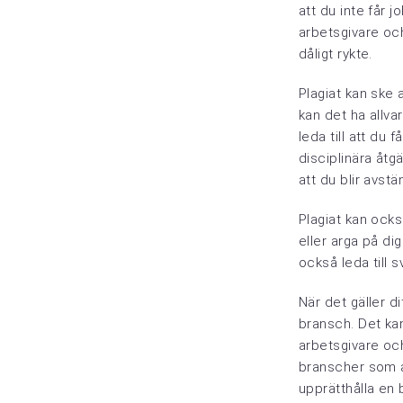
att du inte får j
arbetsgivare och
dåligt rykte.
Plagiat kan ske a
kan det ha allva
leda till att du
disciplinära åtg
att du blir avstä
Plagiat kan ocks
eller arga på di
också leda till 
När det gäller di
bransch. Det kan
arbetsgivare och
branscher som ak
upprätthålla en 