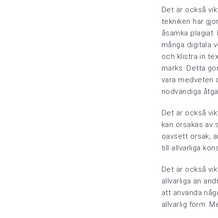
Det är också vik
tekniken har gjo
åsamka plagiat. M
många digitala ve
och klistra in tex
märks. Detta gör
vara medveten o
nödvändiga åtgär
Det är också vikt
kan orsakas av s
oavsett orsak, ä
till allvarliga k
Det är också vik
allvarliga än an
att använda någo
allvarlig form. M