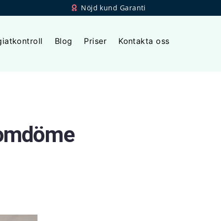
Nöjd kund Garanti
giatkontroll
Blog
Priser
Kontakta oss
t omdöme