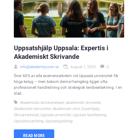
Uppsatshjälp Uppsala: Expertis i
Akademiskt Skrivande
info@akademijouren.se
August 1, 2025
0
Över 60% av alla examensarbeten vid Uppsala universitet får
höga betyg – men bakom denna framgång ligger ofta
professionell handledning och strategisk textbearbetning. I en
stad...
Akademiska skrivkunskaper
,
akademiskt skrivande
,
Akademiskt skrivcenter
,
Akademiskt stöd
,
Experthjälp
,
Skrivarverkstad
,
Uppsala universitet
,
Uppsats handledning
,
Uppsatscoachning
,
Uppsatsguidning
READ MORE