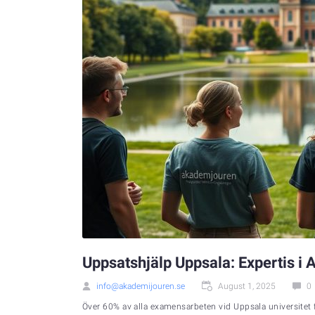
Uppsatshjälp Uppsala: Expertis i
info@akademijouren.se
August 1, 2025
0
Över 60% av alla examensarbeten vid Uppsala universitet 