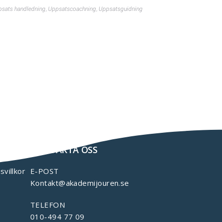
sats handledning
,
Uppsatscoachning
,
Uppsatsguidning
KONTAKTA OSS
svillkor
E-POST
Kontakt@akademijouren.se
TELEFON
010-494 77 09