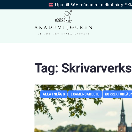
Upp till 36+ månaders delbatlning #Kl
Tag:
Skrivarverk
ALLA INLÄGG
EXAMENSARBETE
KORREKTURLÄS