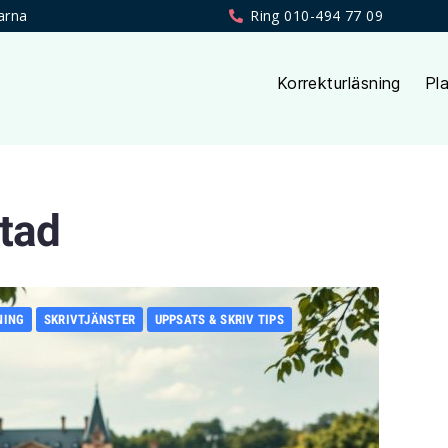
arna
Ring 010-494 77 09
Korrekturläsning
Pla
stad
NING
SKRIVTJÄNSTER
UPPSATS & SKRIV TIPS