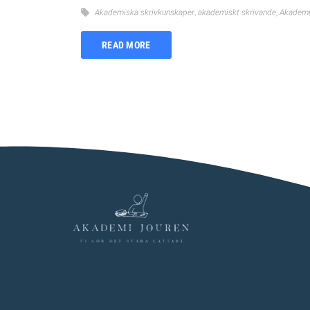
Akademiska skrivkunskaper
,
akademiskt skrivande
,
Akademis
READ MORE