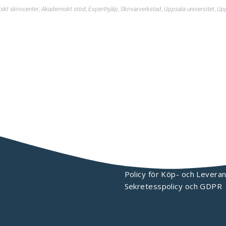
kt skrivcenter
,
Akademiskt stöd
,
Experthjälp
,
Skrivarverkstad
,
Uppsala universitet
,
Upp
KONTAKTA OSS
Policy för Köp- och Leveran
Sekretesspolicy och GDPR