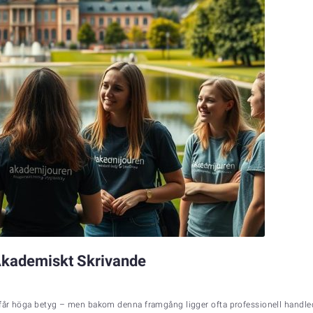
 Akademiskt Skrivande
får höga betyg – men bakom denna framgång ligger ofta professionell handledn