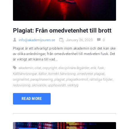
Plagiat: Från omedvetenhet till brott
info@akademijouren.se
January 26, 2023
0
Plagiat är ett allvarligt problem inom akademin och det kan ske
av olika anledningar, från omedvetenhet till medveten fusk. Det
är viktigt att känna till vad...
akademin
,
citat
,
copyright
,
disciplinära åtgärder
,
etik
,
fusk
,
Källhänvisningar
,
källor
,
korrekt hänvisning
,
omedvetet plagiat
,
originalitet
,
paraphrasering
,
plagiat
,
plagiatkontroll
,
rättsliga följder
,
redovisning
,
skrivande
,
upphovsrätt
,
verktyg
READ MORE