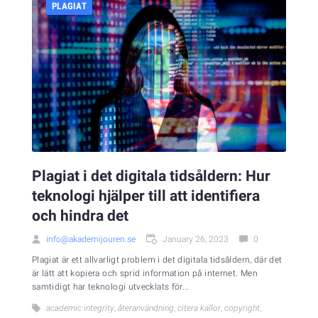
PLAGIAT
Plagiat i det digitala tidsåldern: Hur
teknologi hjälper till att identifiera
och hindra det
info@akademijouren.se
January 26, 2023
0
Plagiat är ett allvarligt problem i det digitala tidsåldern, där det
är lätt att kopiera och sprid information på internet. Men
samtidigt har teknologi utvecklats för...
academic integrity
,
återanvändning
,
citera källor
,
copyright
,