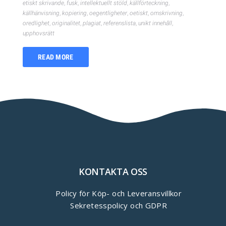
etiskt skrivande
,
fusk
,
intellektuellt stöld
,
källförteckning
,
källhänvisning
,
kopiering
,
oegentligheter
,
oetiskt
,
omskrivning
,
oredlighet
,
originalitet
,
plagiat
,
referenslista
,
unikt innehåll
,
upphovsrätt
READ MORE
KONTAKTA OSS
Policy för Köp- och Leveransvillkor
Sekretesspolicy och GDPR