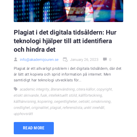
Plagiat i det digitala tidsåldern: Hur
teknologi hjälper till att identifiera
och hindra det
info@akademijouren.se
January 26, 2023
0
Plagiat är ett allvarligt problem i det digitala tidsåldern, där det
är lätt att kopiera och sprid information på internet. Men
samtidigt har teknologi utvecklats för...
academic integrity
,
återanvändning
,
citera källor
,
copyright
,
etiskt skrivande
,
fusk
,
intellektuellt stöld
,
källförteckning
,
källhänvisning
,
kopiering
,
oegentligheter
,
oetiskt
,
omskrivning
,
oredlighet
,
originalitet
,
plagiat
,
referenslista
,
unikt innehåll
,
upphovsrätt
READ MORE