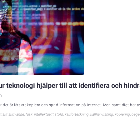
ur teknologi hjälper till att identifiera och hind
0
där det är lätt att kopiera och sprid information på internet. Men samtidigt har te
etiskt skrivande
,
fusk
,
intellektuellt stöld
,
källförteckning
,
källhänvisning
,
kopiering
,
oegen