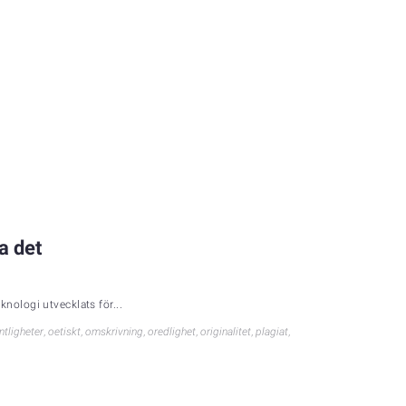
ra det
knologi utvecklats för...
tligheter
,
oetiskt
,
omskrivning
,
oredlighet
,
originalitet
,
plagiat
,