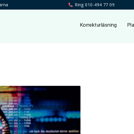
arna
Ring 010-494 77 09
Korrekturläsning
Pla