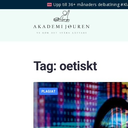
Upp till 36+ månaders delbatlning #Kl
Tag:
oetiskt
PLAGIAT