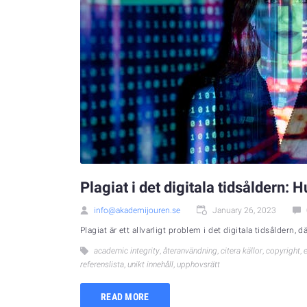
Plagiat i det digitala tidsåldern: H
info@akademijouren.se
January 26, 2023
Plagiat är ett allvarligt problem i det digitala tidsåldern, 
academic integrity
,
återanvändning
,
citera källor
,
copyright
,
referenslista
,
unikt innehåll
,
upphovsrätt
READ MORE